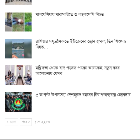
মালয়েশিয়ায় মারামারিতে ৩ বাংলাদেশি নিহত
রাশিয়ার সমুদ্রসৈকতে ইউক্রেনের ড্রোন হামলা, তিন শিশুসহ
নিহত…
মন্ত্রিসভা থেকে বাদ পড়তে পারেন অনেকেই, নতুন করে
আলোচনায় যেসব…
৫ আগস্ট উপলক্ষ্যে দেশজুড়ে র‌্যাবের নিরাপত্তাব্যবস্থা জোরদার
আগে
পরে
১ of ২,২৫৩