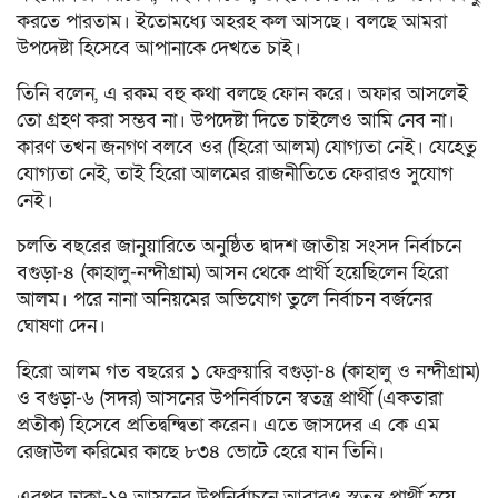
করতে পারতাম। ইতোমধ্যে অহরহ কল আসছে। বলছে আমরা
উপদেষ্টা হিসেবে আপানাকে দেখতে চাই।
তিনি বলেন, এ রকম বহু কথা বলছে ফোন করে। অফার আসলেই
তো গ্রহণ করা সম্ভব না। উপদেষ্টা দিতে চাইলেও আমি নেব না।
কারণ তখন জনগণ বলবে ওর (হিরো আলম) যোগ্যতা নেই। যেহেতু
যোগ্যতা নেই, তাই হিরো আলমের রাজনীতিতে ফেরারও সুযোগ
নেই।
চলতি বছরের জানুয়ারিতে অনুষ্ঠিত দ্বাদশ জাতীয় সংসদ নির্বাচনে
বগুড়া-৪ (কাহালু-নন্দীগ্রাম) আসন থেকে প্রার্থী হয়েছিলেন হিরো
আলম। পরে নানা অনিয়মের অভিযোগ তুলে নির্বাচন বর্জনের
ঘোষণা দেন।
হিরো আলম গত বছরের ১ ফেব্রুয়ারি বগুড়া-৪ (কাহালু ও নন্দীগ্রাম)
ও বগুড়া-৬ (সদর) আসনের উপনির্বাচনে স্বতন্ত্র প্রার্থী (একতারা
প্রতীক) হিসেবে প্রতিদ্বন্দ্বিতা করেন। এতে জাসদের এ কে এম
রেজাউল করিমের কাছে ৮৩৪ ভোটে হেরে যান তিনি।
এরপর ঢাকা-১৭ আসনের উপনির্বাচনে আবারও স্বতন্ত্র প্রার্থী হয়ে