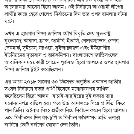
আলোচনায় আসেন হিরো আলম। ওই নির্বাচনে আওয়ামী লীগের
প্রার্থীর কাছে হেরে গেলেও নির্বাচনের দিন তার ওপর হামলার ঘটনা
ঘটে।
তখন এ হামলার নিন্দা জানিয়ে যৌথ বিবৃতি দেয় যুক্তরাষ্ট্র,
যুক্তরাজ্য, কানাডা, ফ্রান্স, জার্মানি, ইতালি, নেদারল্যান্ডস, স্পেন,
ডেনমার্ক, সুইডেন, নরওয়ে, সুইজারল্যান্ড এবং ইউরোপীয়
ইউনিয়নের দূতাবাস ও হাইকমিশন। বাংলাদেশে জাতিসংঘের
আবাসিক সমন্বয়কারী গোয়েন লুইসও হিরো আলমের ওপর হামলার
নিন্দা জানিয়ে টুইট করেছিলেন।
এর আগে ২০১৮ সালের ৩০ ডিসেম্বর অনুষ্ঠিত একাদশ জাতীয়
সংসদ নির্বাচনে স্বতন্ত্র প্রার্থী হিসেবে মনোনয়নপত্র দাখিল
করেছিলেন হিরো আলম। যাচাই-বাছাইয়ের দুই দফায় তার
মনোনয়নপত্র বাতিল হয়। পরে উচ্চ আদালতে গিয়ে প্রার্থিতা ফিরে
পান তিনি। ওইবার সিংহ প্রতীক নিয়ে নির্বাচন করেন হিরো আলম।
তবে নির্বাচনের দিন কারচুপি ও নির্বাচন কমিশনের প্রতি অনাস্থা
জানিয়ে ভোট বর্জনের ঘোষণা দেন তিনি।