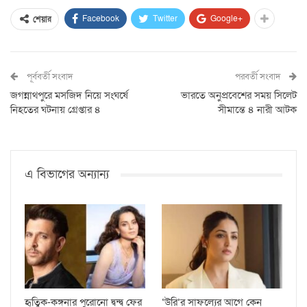
Facebook
Twitter
Google+
শেয়ার
পূর্ববর্তী সংবাদ
পরবর্তী সংবাদ
জগন্নাথপুরে মসজিদ নিয়ে সংঘর্ষে
ভারতে অনুপ্রবেশের সময় সিলেট
নিহতের ঘটনায় গ্রেপ্তার ৪
সীমান্তে ৪ নারী আটক
এ বিভাগের অন্যান্য
হৃত্বিক-কঙ্গনার পুরোনো দ্বন্দ্ব ফের
‘উরি’র সাফল্যের আগে কেন