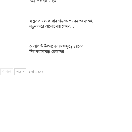
তিন শিশুসহ নিহত…
মন্ত্রিসভা থেকে বাদ পড়তে পারেন অনেকেই,
নতুন করে আলোচনায় যেসব…
৫ আগস্ট উপলক্ষ্যে দেশজুড়ে র‌্যাবের
নিরাপত্তাব্যবস্থা জোরদার
আগে
পরে
১ of ২,২৫৩