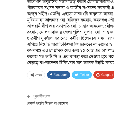
উদ্ধোধনি অনুষ্টানের সভাপতিত্ব করেন মৌলভাবাজার-৪ আ
পাঁচবারের সংসদ সদস্য ও জাতীয় সংসদের সরকারী প্রতি
আব্দুস শহীদ (এমপি)।এছাড়া উদ্ধোধনি অনুষ্ঠানে আরো
মুক্তিযোদ্ধা আলহাজ্ব মো: রফিকুর রহমান, কমলগঞ্
আওয়ামীলীগ এর সভাপতি মো: নেছার আহমেদ, মৌলভা
রহমান, মৌলভাবাজার জেলা পুলিশ সুপার মো: শাহ্ 
ছাত্রলীগ যুবলীগ এর নেতা কর্মীরা ছিলেন।এ সময় স্বাস্হ
এগিয়ে নিয়েছি যারা চিকিৎসা কি জানতো না তাদের ও চ
কমলগঞ্জ এর চা শ্রমিক দের জন্য ১০ বেড এর হাসপা
কলেজ সহ আই সি ও এর ব্যবস্থা করে দেওয়া হবে বলে
নেতৃত্বে বাংলাদেশর চিকিৎসার মান অনেক উন্নতি কর
Facebook
Twitter
Google+
শেয়ার
পূর্ববর্তী সংবাদ
রেকর্ড গড়েই জিতল বাংলাদেশ