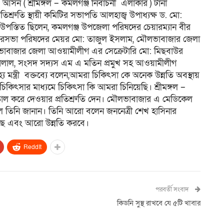
সন ( শ্রীমঙ্গল – কমলগঞ্জ নির্বাচনী এলাকার ) টানা
শ্রুতি স্থায়ী কমিটির সভাপতি আলহাজ্ব উপাধ্যক্ষ ড. মো:
 উপস্তিত ছিলেন, কমলগঞ্জ উপজেলা পরিষদের চেয়ারম্যান বীর
জ পৌরসভা পরিষদের মেয়র মো: তাজুল ইসলাম, মৌলভাবাজার জেলা
বাজার জেলা আওয়ামীলীগ এর সেক্রেটারি মো: মিছবাউর
জালাল, সংসদ সদ্যস এম এ মতিন প্রমুখ সহ আওয়ামীলীগ
্য মন্ত্রী বক্তব্যে বলেন,আমরা চিকিৎসা কে অনেক উন্নতি অবস্থায়
িকিৎসার মাধ্যমে চিকিৎসা কি আমরা চিনিয়েছি। শ্রীমঙ্গল –
তাল করে দেওয়ার প্রতিশ্রুতি দেন। মৌলভাবাজার এ মেডিকেল
 তিনি জানান। তিনি আরো বলেন জননেত্রী শেখ হাসিনার
েছে এবং আরো উন্নতি করবে।
ReddIt
পরবর্তী সংবাদ
কিডনি সুস্থ রাখবে যে ৫টি খাবার