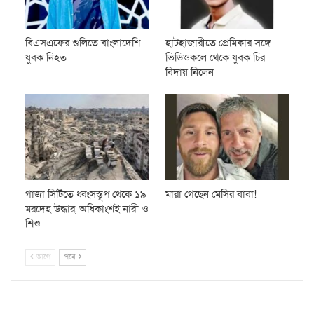
বিএসএফের গুলিতে বাংলাদেশি
হাটহাজারীতে প্রেমিকার সঙ্গে
যুবক নিহত
ভিডিওকলে থেকে যুবক চির
বিদায় নিলেন
গাজা সিটিতে ধ্বংসস্তূপ থেকে ১৯
মারা গেছেন মেসির বাবা!
মরদেহ উদ্ধার, অধিকাংশই নারী ও
শিশু
আগে
পরে