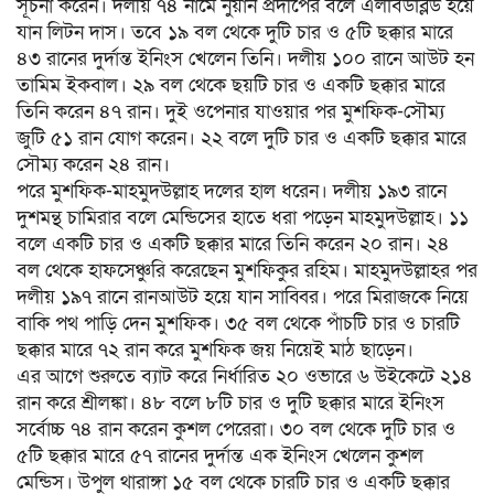
সূচনা করেন। দলীয় ৭৪ নামে নুয়ান প্রদীপের বলে এলবিডব্লিউ হয়ে
যান লিটন দাস। তবে ১৯ বল থেকে দুটি চার ও ৫টি ছক্কার মারে
৪৩ রানের দুর্দান্ত ইনিংস খেলেন তিনি। দলীয় ১০০ রানে আউট হন
তামিম ইকবাল। ২৯ বল থেকে ছয়টি চার ও একটি ছক্কার মারে
তিনি করেন ৪৭ রান। দুই ওপেনার যাওয়ার পর মুশফিক-সৌম্য
জুটি ৫১ রান যোগ করেন। ২২ বলে দুটি চার ও একটি ছক্কার মারে
সৌম্য করেন ২৪ রান।
পরে মুশফিক-মাহমুদউল্লাহ দলের হাল ধরেন। দলীয় ১৯৩ রানে
দুশমন্থ চামিরার বলে মেন্ডিসের হাতে ধরা পড়েন মাহমুদউল্লাহ। ১১
বলে একটি চার ও একটি ছক্কার মারে তিনি করেন ২০ রান। ২৪
বল থেকে হাফসেঞ্চুরি করেছেন মুশফিকুর রহিম। মাহমুদউল্লাহর পর
দলীয় ১৯৭ রানে রানআউট হয়ে যান সাব্বির। পরে মিরাজকে নিয়ে
বাকি পথ পাড়ি দেন মুশফিক। ৩৫ বল থেকে পাঁচটি চার ও চারটি
ছক্কার মারে ৭২ রান করে মুশফিক জয় নিয়েই মাঠ ছাড়েন।
এর আগে শুরুতে ব্যাট করে নির্ধারিত ২০ ওভারে ৬ উইকেটে ২১৪
রান করে শ্রীলঙ্কা। ৪৮ বলে ৮টি চার ও দুটি ছক্কার মারে ইনিংস
সর্বোচ্চ ৭৪ রান করেন কুশল পেরেরা। ৩০ বল থেকে দুটি চার ও
৫টি ছক্কার মারে ৫৭ রানের দুর্দান্ত এক ইনিংস খেলেন কুশল
মেন্ডিস। উপুল থারাঙ্গা ১৫ বল থেকে চারটি চার ও একটি ছক্কার