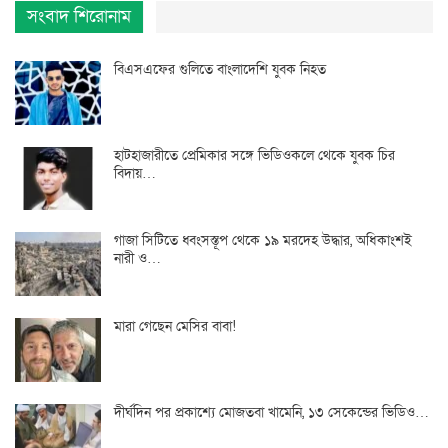
সংবাদ শিরোনাম
বিএসএফের গুলিতে বাংলাদেশি যুবক নিহত
হাটহাজারীতে প্রেমিকার সঙ্গে ভিডিওকলে থেকে যুবক চির
বিদায়…
গাজা সিটিতে ধ্বংসস্তূপ থেকে ১৯ মরদেহ উদ্ধার, অধিকাংশই
নারী ও…
মারা গেছেন মেসির বাবা!
দীর্ঘদিন পর প্রকাশ্যে মোজতবা খামেনি, ১৩ সেকেন্ডের ভিডিও…