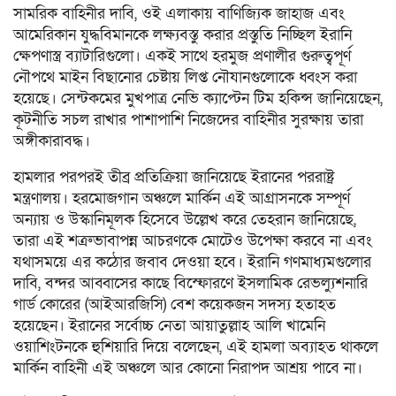
সামরিক বাহিনীর দাবি, ওই এলাকায় বাণিজ্যিক জাহাজ এবং
আমেরিকান যুদ্ধবিমানকে লক্ষ্যবস্তু করার প্রস্তুতি নিচ্ছিল ইরানি
ক্ষেপণাস্ত্র ব্যাটারিগুলো। একই সাথে হরমুজ প্রণালীর গুরুত্বপূর্ণ
নৌপথে মাইন বিছানোর চেষ্টায় লিপ্ত নৌযানগুলোকে ধ্বংস করা
হয়েছে। সেন্টকমের মুখপাত্র নেভি ক্যাপ্টেন টিম হকিন্স জানিয়েছেন,
কূটনীতি সচল রাখার পাশাপাশি নিজেদের বাহিনীর সুরক্ষায় তারা
অঙ্গীকারাবদ্ধ।
হামলার পরপরই তীব্র প্রতিক্রিয়া জানিয়েছে ইরানের পররাষ্ট্র
মন্ত্রণালয়। হরমোজগান অঞ্চলে মার্কিন এই আগ্রাসনকে সম্পূর্ণ
অন্যায় ও উস্কানিমূলক হিসেবে উল্লেখ করে তেহরান জানিয়েছে,
তারা এই শত্রুভাবাপন্ন আচরণকে মোটেও উপেক্ষা করবে না এবং
যথাসময়ে এর কঠোর জবাব দেওয়া হবে। ইরানি গণমাধ্যমগুলোর
দাবি, বন্দর আব্বাসের কাছে বিস্ফোরণে ইসলামিক রেভল্যুশনারি
গার্ড কোরের (আইআরজিসি) বেশ কয়েকজন সদস্য হতাহত
হয়েছেন। ইরানের সর্বোচ্চ নেতা আয়াতুল্লাহ আলি খামেনি
ওয়াশিংটনকে হুশিয়ারি দিয়ে বলেছেন, এই হামলা অব্যাহত থাকলে
মার্কিন বাহিনী এই অঞ্চলে আর কোনো নিরাপদ আশ্রয় পাবে না।