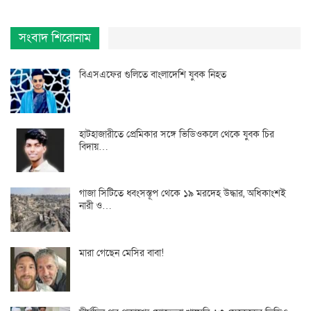
সংবাদ শিরোনাম
বিএসএফের গুলিতে বাংলাদেশি যুবক নিহত
হাটহাজারীতে প্রেমিকার সঙ্গে ভিডিওকলে থেকে যুবক চির
বিদায়…
গাজা সিটিতে ধ্বংসস্তূপ থেকে ১৯ মরদেহ উদ্ধার, অধিকাংশই
নারী ও…
মারা গেছেন মেসির বাবা!