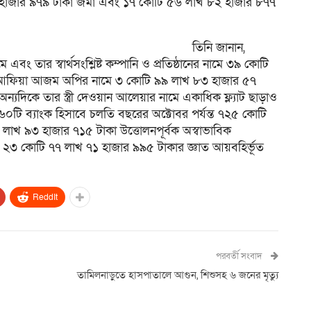
১ হাজার ৯৭৯ টাকা জমা এবং ১৭ কোটি ৫৬ লাখ ৮২ হাজার ৮৭৭
তিনি জানান,
মে এবং তার স্বার্থসংশ্লিষ্ট কম্পানি ও প্রতিষ্ঠানের নামে ৩৯ কোটি
া আফিয়া আজম অপির নামে ৩ কোটি ৯৯ লাখ ৮৩ হাজার ৫৭
ন্যদিকে তার স্ত্রী দেওয়ান আলেয়ার নামে একাধিক ফ্ল্যাট ছাড়াও
নামে ৬০টি ব্যাংক হিসাবে চলতি বছরের অক্টোবর পর্যন্ত ৭২৫ কোটি
খ ৯৩ হাজার ৭১৫ টাকা উত্তোলনপূর্বক অস্বাভাবিক
২৩ কোটি ৭৭ লাখ ৭১ হাজার ৯৯৫ টাকার জ্ঞাত আয়বহির্ভূত
ReddIt
পরবর্তী সংবাদ
তামিলনাড়ুতে হাসপাতালে আগুন, শিশুসহ ৬ জনের মৃত্যু