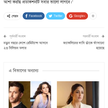
আশা করছি প্রডাকশনটি সবার ভালো লাগবে।’
Facebook
Twitter
Google+
শেয়ার
পূর্ববর্তী সংবাদ
পরবর্তী সংবাদ
নতুন বছরে দেশে রেমিট্যান্স আসবে
জ্যাকলিনের দাবি তাঁকে ফাঁসানো
২৩ বিলিয়ন ডলার
হয়েছে
এ বিভাগের অন্যান্য