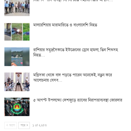
মালয়েশিয়ায় মারামারিতে ৩ বাংলাদেশি নিহত
রাশিয়ার সমুদ্রসৈকতে ইউক্রেনের ড্রোন হামলা, তিন শিশুসহ
নিহত…
মন্ত্রিসভা থেকে বাদ পড়তে পারেন অনেকেই, নতুন করে
আলোচনায় যেসব…
৫ আগস্ট উপলক্ষ্যে দেশজুড়ে র‌্যাবের নিরাপত্তাব্যবস্থা জোরদার
আগে
পরে
১ of ২,২৫৩