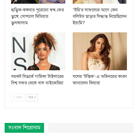
হৃত্বিক-কঙ্গনার পুরোনো দ্বন্দ্ব ফের
‘উরি’র সাফল্যের আগে কেন
তুঙ্গে, সোশ্যাল মিডিয়ায়
বলিউড ছাড়ার সিদ্ধান্ত নিয়েছিলেন
তুলকালাম
ইয়ামি?
বয়কট বিতর্কে গায়িকা টাইলারের
যশের ‘টক্সিক’-এ অভিনয়ের কারণ
বিশ্ব সফর থেকে বাদ নাইজেরিয়া
জানালেন কিয়ারা
আগে
পরে
সংবাদ শিরোনাম