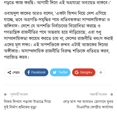
গড়তে কাজ করছি। আগামী দিনে এই অগ্রযাত্রা অব্যাহত থাকবে।’
ওবায়দুল কাদের আরও বলেন, ‘একটা ভিশন নিয়ে দেশ এগিয়ে
যাচ্ছে, তবে অগ্রগতি-সমৃদ্ধির পথে প্রতিবন্ধকতা সাম্প্রদায়িকতা ও
জঙ্গিবাদ। দেশে যে অপশক্তি নির্বাচনের বিরোধিতা করছে ও
গণতান্ত্রিক রাজনীতির পথে অন্তরায় হয়ে দাঁড়িয়েছে; এরা শুধু
সাম্প্রদায়িকতা কায়েম করতে চায় না, দেশের রাজনীতি ধ্বংস করাই
এদের মূল লক্ষ্য। এই অপশক্তিকে রুখব এটাই আজকের দিনের
অঙ্গীকার। অসাম্প্রদায়িক রাজনীতি বিরুদ্ধ শক্তিকে প্রতিহত করব,
পরাজিত করব।
Facebook
Twitter
Google+
শেয়ার
পূর্ববর্তী সংবাদ
পরবর্তী সংবাদ
বিজয় দিবসে পতাকা টাঙাতে গি‌য়ে
দেড় মাস পর আবারও স্লোগানে মুখর
দুই নির্মাণ শ্রমিকের মৃ‌ত্যু
বিএনপির কেন্দ্রীয় কার্যালয়