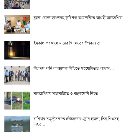
ব্ল্যাক বেঙ্গল ছাগলসহ কৃষিপণ্য আমদানিতে আগ্রহী মালয়েশিয়া
ইহকাল-পরকালে মায়ের খিদমতের উপকারিতা
নিরাপদ পানি ব্যবস্থাপনা নিশ্চিতে সহযোগিতার আশ্বাস…
মালয়েশিয়ায় মারামারিতে ৩ বাংলাদেশি নিহত
রাশিয়ার সমুদ্রসৈকতে ইউক্রেনের ড্রোন হামলা, তিন শিশুসহ
নিহত…