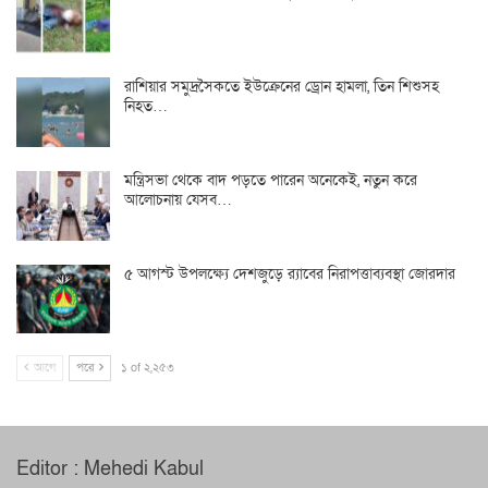
রাশিয়ার সমুদ্রসৈকতে ইউক্রেনের ড্রোন হামলা, তিন শিশুসহ
নিহত…
মন্ত্রিসভা থেকে বাদ পড়তে পারেন অনেকেই, নতুন করে
আলোচনায় যেসব…
৫ আগস্ট উপলক্ষ্যে দেশজুড়ে র‌্যাবের নিরাপত্তাব্যবস্থা জোরদার
আগে
পরে
১ of ২,২৫৩
Editor : Mehedi Kabul