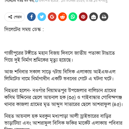
সিলেটের সময় ডট কম,
প্রকাশিত হয়েছে : ১৬ ডিসেম্বর ২০২৩, ৬:৩৪:১৩ অপরাহ্ণ
শেয়ার
সিলেটের সময় ডেস্ক :
গাজীপুরের টঙ্গীতে মহান বিজয় দিবসে জাতীয় পতাকা টাঙাতে
গিয়ে দুই নির্মাণ শ্রমিকের মৃত্যু হয়েছে।
আজ শনিবার সকাল সা‌ড়ে ৭টায় বিসিক এলাকায় আইএফএল
লি‌মি‌টেড না‌মে নির্মাণাধীন এক‌টি ভবনের গে‌টে এ ঘটনা ঘটে।
নিহতরা হলেন- নওগাঁর নিয়ামতপুর উপজেলার বালিচান গ্রামের
কসিম উদ্দিনের ছেলে আয়নাল হক (৩৫) ও গাইবান্ধার গোবিন্দগঞ্জ
থানার কাজলা গ্রামের মৃত আব্দুস সাত্তারের ছেলে আশরাফুল (৪৫)।
নিহত আয়নাল হক মরকুন মধ্যপাড়া আলী ড্রাইভারের বাড়ির
ভাড়াটিয়া এবং আশরাফুল বিসিক ফকির মার্কেট এলাকায় পবিবার