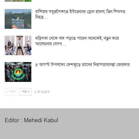
রাশিয়ার সমুদ্রসৈকতে ইউক্রেনের ড্রোন হামলা, তিন শিশুসহ
নিহত…
মন্ত্রিসভা থেকে বাদ পড়তে পারেন অনেকেই, নতুন করে
আলোচনায় যেসব…
৫ আগস্ট উপলক্ষ্যে দেশজুড়ে র‌্যাবের নিরাপত্তাব্যবস্থা জোরদার
আগে
পরে
১ of ২,২৫৩
Editor : Mehedi Kabul