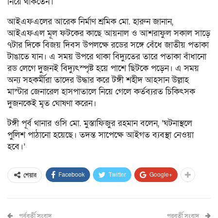
নিয়ে থাকতেন।
আইএফএ‌লের আরেক নির্মাণ শ্রমিক মো. হারুন জানান,
আইএফএল মূল ফট‌কের কা‌ছে আয়নাল ও আশরাফুল সকাল সাড়ে
৭টার দিকে বিজয় দিবস উপলক্ষে র‌ডের সঙ্গে বে‌ঁধে জাতীয় পতাকা
টাঙাতে যান। এ সময় উপ‌রে থাকা বিদ্যুতের তা‌রে পতাকা বাঁধা‌নো
রড লে‌গে দুজনই বিদ্যুৎস্পৃষ্ট হয়ে পাশে ছিটকে পড়েন। এ সময়
অন্য সহকর্মীরা তাদের উদ্ধার করে টঙ্গী শহীদ আহসান উল্লাহ
মাস্টার জেনারেল হাসপাতালে নিয়ে গেলে কর্তব্যরত চিকিৎসক
দুজনকেই মৃত ঘোষণা করেন।
টঙ্গী পূর্ব থানার ওসি মো. মুস্তাফিজুর রহমান বলেন, ‘ঘটনাস্থলে
পুলিশ পাঠানো হয়েছে। তদন্ত সাপেক্ষে আইগত ব্যবস্থা নেওয়া
হবে।’
Facebook
Twitter
Google+
শেয়ার
পূর্ববর্তী সংবাদ
পরবর্তী সংবাদ