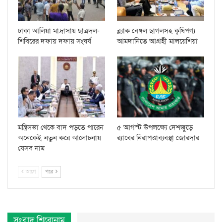
ঢাকা আলিয়া মাদ্রাসায় ছাত্রদল-
ব্ল্যাক বেঙ্গল ছাগলসহ কৃষিপণ্য
শিবিরের দফায় দফায় সংঘর্ষ
আমদানিতে আগ্রহী মালয়েশিয়া
মন্ত্রিসভা থেকে বাদ পড়তে পারেন
৫ আগস্ট উপলক্ষ্যে দেশজুড়ে
অনেকেই, নতুন করে আলোচনায়
র‌্যাবের নিরাপত্তাব্যবস্থা জোরদার
যেসব নাম
আগে
পরে
সংবাদ শিরোনাম