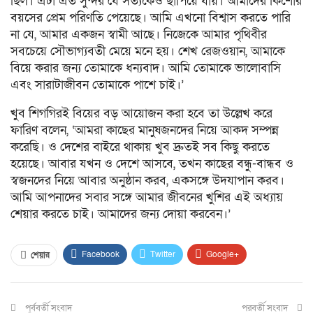
ছিল। এটা এত সুন্দর যে সত্যকেও ছাপিয়ে যায়। আমাদের কিশোর
বয়সের প্রেম পরিণতি পেয়েছে। আমি এখনো বিশ্বাস করতে পারি
না যে, আমার একজন স্বামী আছে। নিজেকে আমার পৃথিবীর
সবচেয়ে সৌভাগ্যবতী মেয়ে মনে হয়। শেখ রেজওয়ান, আমাকে
বিয়ে করার জন্য তোমাকে ধন্যবাদ। আমি তোমাকে ভালোবাসি
এবং সারাটাজীবন তোমাকে পাশে চাই।’
খুব শিগগিরই বিয়ের বড় আয়োজন করা হবে তা উল্লেখ করে
ফারিণ বলেন, ‘আমরা কাছের মানুষজনদের নিয়ে আকদ সম্পন্ন
করেছি। ও দেশের বাইরে থাকায় খুব দ্রুতই সব কিছু করতে
হয়েছে। আবার যখন ও দেশে আসবে, তখন কাছের বন্ধু-বান্ধব ও
স্বজনদের নিয়ে আবার অনুষ্ঠান করব, একসঙ্গে উদযাপান করব।
আমি আপনাদের সবার সঙ্গে আমার জীবনের খুশির এই অধ্যায়
শেয়ার করতে চাই। আমাদের জন্য দোয়া করবেন।’
Facebook
Twitter
Google+
শেয়ার
ReddIt
WhatsApp
Pinterest
পূর্ববর্তী সংবাদ
Email
প্রিন্ট
পরবর্তী সংবাদ