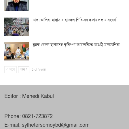
ঢাকা আলিয়া মাদ্রাসায় ছাত্রদল-শিবিরের দফায় দফায় সংঘর্ষ
ব্ল্যাক বেঙ্গল ছাগলসহ কৃষিপণ্য আমদানিতে আগ্রহী মালয়েশিয়া
আগে
পরে
১ of ২,২৫৪
Editor : Mehedi Kabul
Phone: 0821-723872
E-mail: sylhetersomoybd@gmail.com