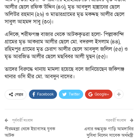
আলীর ছেলে রফিক উদ্দিন (৪০), মৃত আবদুল হান্নানের ছেলে
অলিউর রহমান (২৬) ও মাতারগ্রামের মৃত মকদ্দছ আলীর ছেলে
সাবুল আহমদ সাবু (৩০)।
এদিকে, শরীফগঞ্জ বাজার থেকে আটককৃতরা হলো- পিল্লাকান্দি
গ্রামের মৃত আকরাম আলীর ছেলে মো. বদরুল ইসলাম (৪৪),
রহিমপুর গ্রামের মৃত চেরাগ আলীর ছেলে আবদুল জলিল (৫৫) ও
মৃত আরজিত আলীর ছেলে মছব্বির আলী মুছন (৫৫)।
তাদের বিরুদ্ধে থানায় মামলা হয়েছে বলে জানিয়েছেন জকিগঞ্জ
থানার ওসি মীর মো. আবদুন নাসের।
Facebook
Twitter
Google+
শেয়ার
পূর্ববর্তী সংবাদ
পরবর্তী সংবাদ
পীরমহল্লা থেকে ইয়াবাসহ যুবক
এবার শুল্কমুক্ত গাড়ি আমদানির
আটক
সুবিধা নিলেন সাবেক অর্থমন্ত্রী