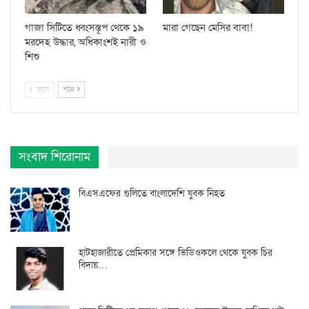
গাজা সিটিতে ধ্বংসস্তূপ থেকে ১৯
মারা গেছেন মেসির বাবা!
মরদেহ উদ্ধার, অধিকাংশই নারী ও
শিশু
আগে
পরে
সংবাদ শিরোনাম
বিএসএফের গুলিতে বাংলাদেশি যুবক নিহত
হাটহাজারীতে প্রেমিকার সঙ্গে ভিডিওকলে থেকে যুবক চির
বিদায়…