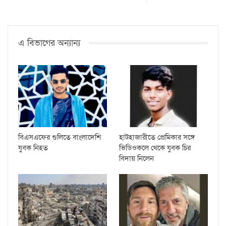
এ বিভাগের অন্যান্য
বিএসএফের গুলিতে বাংলাদেশি
হাটহাজারীতে প্রেমিকার সঙ্গে
যুবক নিহত
ভিডিওকলে থেকে যুবক চির
বিদায় নিলেন