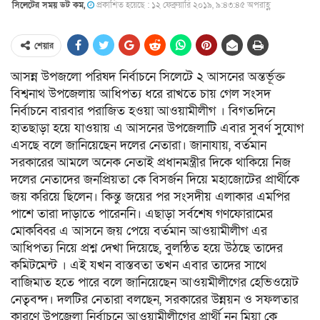
সিলেটের সময় ডট কম,
প্রকাশিত হয়েছে : ১২ ফেব্রুয়ারি ২০১৯, ৯:৪৩:৪৫ অপরাহ্ণ
শেয়ার
আসন্ন উপজলো পরিষদ নির্বাচনে সিলেটে ২ আসনের অন্তর্ভূক্ত
বিশ্বনাথ উপজেলায় আধিপত্য ধরে রাখতে চায় গেল সংসদ
নির্বাচনে বারবার পরাজিত হওয়া আওয়ামীলীগ । বিগতদিনে
হাতছাড়া হয়ে যাওয়ায় এ আসনের উপজেলাটি এবার সুবর্ণ সুযোগ
এসছে বলে জানিয়েছেন দলের নেতারা। জানাযায়, বর্তমান
সরকারের আমলে অনেক নেতাই প্রধানমন্ত্রীর দিকে থাকিয়ে নিজ
দলের নেতাদের জনপ্রিয়তা কে বিসর্জন দিয়ে মহাজোটের প্রার্থীকে
জয় করিয়ে ছিলেন। কিন্তু জয়ের পর সংসদীয় এলাকার এমপির
পাশে তারা দাড়াতে পারেননি। এছাড়া সর্বশেষ গণফোরামের
মোকব্বির এ আসনে জয় পেয়ে বর্তমান আওয়ামীলীগ এর
আধিপত্য নিয়ে প্রশ্ন দেখা দিয়েছে, বুলন্ঠিত হয়ে উঠছে তাদের
কমিটমেন্ট । এই যখন বাস্তবতা তখন এবার তাদের সাথে
বাজিমাত হতে পারে বলে জানিয়েছেন আওয়মীলীগের হেভিওয়েট
নেতৃৃবন্দ। দলটির নেতারা বলছেন, সরকারের উন্নয়ন ও সফলতার
কারণে উপজেলা নির্বাচনে আওয়ামীলীগের প্রার্থী নুনু মিয়া কে