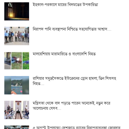
ইহকাল-পরকালে মায়ের খিদমতের উপকারিতা
নিরাপদ পানি ব্যবস্থাপনা নিশ্চিতে সহযোগিতার আশ্বাস…
মালয়েশিয়ায় মারামারিতে ৩ বাংলাদেশি নিহত
রাশিয়ার সমুদ্রসৈকতে ইউক্রেনের ড্রোন হামলা, তিন শিশুসহ
নিহত…
মন্ত্রিসভা থেকে বাদ পড়তে পারেন অনেকেই, নতুন করে
আলোচনায় যেসব…
৫ আগস্ট উপলক্ষ্যে দেশজুড়ে র‌্যাবের নিরাপত্তাব্যবস্থা জোরদার