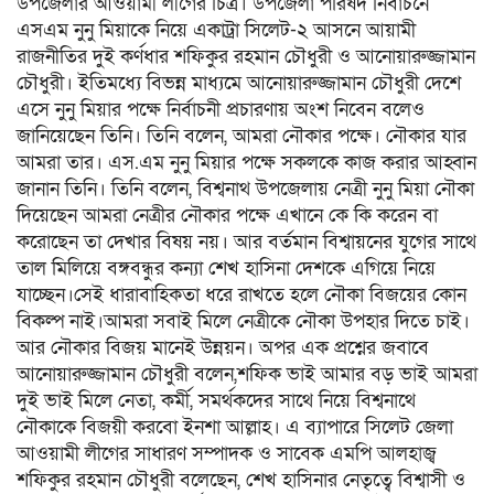
উপজেলার আওয়ামী লীগের চিত্র। উপজেলা পরিষদ নির্বাচনে
এসএম নুনু মিয়াকে নিয়ে একাট্রা সিলেট-২ আসনে আয়ামী
রাজনীতির দুই কর্ণধার শফিকুর রহমান চৌধুরী ও আনোয়ারুজ্জামান
চৌধুরী। ইতিমধ্যে বিভন্ন মাধ্যমে আনোয়ারুজ্জামান চৌধুরী দেশে
এসে নুনু মিয়ার পক্ষে নির্বাচনী প্রচারণায় অংশ নিবেন বলেও
জানিয়েছেন তিনি। তিনি বলেন, আমরা নৌকার পক্ষে। নৌকার যার
আমরা তার। এস.এম নুনু মিয়ার পক্ষে সকলকে কাজ করার আহ্বান
জানান তিনি। তিনি বলেন, বিশ্বনাথ উপজেলায় নেত্রী নুনু মিয়া নৌকা
দিয়েছেন আমরা নেত্রীর নৌকার পক্ষে এখানে কে কি করেন বা
করোছেন তা দেখার বিষয় নয়। আর বর্তমান বিশ্বায়নের যুগের সাথে
তাল মিলিয়ে বঙ্গবন্ধুর কন্যা শেখ হাসিনা দেশকে এগিয়ে নিয়ে
যাচ্ছেন।সেই ধারাবাহিকতা ধরে রাখতে হলে নৌকা বিজয়ের কোন
বিকল্প নাই।আমরা সবাই মিলে নেত্রীকে নৌকা উপহার দিতে চাই।
আর নৌকার বিজয় মানেই উন্নয়ন। অপর এক প্রশ্নের জবাবে
আনোয়ারুজ্জামান চৌধুরী বলেন,শফিক ভাই আমার বড় ভাই আমরা
দুই ভাই মিলে নেতা, কর্মী, সমর্থকদের সাথে নিয়ে বিশ্বনাথে
নৌকাকে বিজয়ী করবো ইনশা আল্লাহ। এ ব্যাপারে সিলেট জেলা
আওয়ামী লীগের সাধারণ সম্পাদক ও সাবেক এমপি আলহাজ্ব
শফিকুর রহমান চৌধুরী বলেছেন, শেখ হাসিনার নেতৃত্বে বিশ্বাসী ও