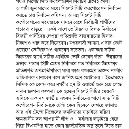
পর্যন্ত সিলেট সিটি করপোরেশন নির্বাচন এসেই গেল।
আগামী জুন মাসের মধ্যে সিলেট সিটি করপোরেশন নির্বাচন
করতে চায় নির্বাচন কমিশন। আসন্ন সিলেট সিটি
কর্পোরেশনের মহযজ্ঞকে সামনে রেখে নির্বাচনী প্রার্থীদের
প্রচারণা বাড়ছে। একই সাথে ভোটাররাও বিগত নির্বাচনে
বিজয়ী প্রার্থীদের দেওয়া প্রতিশ্রুতি বাস্তবায়নের হিসাব-
নিকাশও শুরু করে দিয়েছেন। নগরবাসী জানান, এবার ভোট
প্রয়োগে ভোটারগণও থাকবেন সচেতন। এলাকার সঠিক
উন্নয়নের স্বার্থে সঠিক প্রার্থীকে ভোট দেবেন তাঁরা। উন্নয়নের
প্রভাব পড়বে সিটি মেয়র নির্বাচনে গত নির্বাচনে উন্নয়নের
প্রতিশ্রুতি জনপ্রতিনিধিরা যারা কাজ করেছেন তাদের নগরীর
অভিবাবক বানাবেন বলে জানিয়েছেন ভোটাররা । ইতোমধ্যে
সিসিক কে কেন্দ্র করে নগরীর ২৭ টি ওয়ার্ডে শুরু হয়ে গেছে
নানান জল্পনা কল্পনা। কে হচ্ছেন সিলেট সিটির মেয়র?
এদিকে একাদশ জাতীয় সংসদ নির্বাচনের আগে সাত সিটি
কর্পোরেশন নির্বাচনকে টেস্ট কেস হিসেবে দেখছে জামাত।
আর এই টেস্টে নিজেদের জনপ্রিয়তা যাচাইয়ে মরিয়া
ক্ষমতাসীন দল আওয়ামী লীগ ও । মর্যাদার লড়াইয়ে হেরে
গিয়ে বিএনপির হাতে কোন রাজনৈতিক অস্ত্র তুলে দিতে চায়