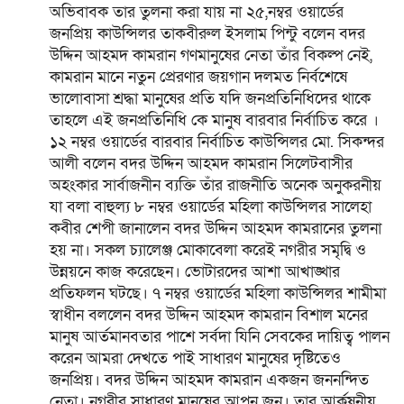
অভিবাবক তার তুলনা করা যায় না ২৫,নম্বর ওয়ার্ডের
জনপ্রিয় কাউন্সিলর তাকবীরুল ইসলাম পিন্টু বলেন বদর
উদ্দিন আহমদ কামরান গণমানুষের নেতা তাঁর বিকল্প নেই,
কামরান মানে নতুন প্রেরণার জয়গান দলমত নির্বশেষে
ভালোবাসা শ্রদ্ধা মানুষের প্রতি যদি জনপ্রতিনিধিদের থাকে
তাহলে এই জনপ্রতিনিধি কে মানুষ বারবার নির্বাচিত করে ।
১২ নম্বর ওয়ার্ডের বারবার নির্বাচিত কাউন্সিলর মো. সিকন্দর
আলী বলেন বদর উদ্দিন আহমদ কামরান সিলেটবাসীর
অহংকার সার্বাজনীন ব্যক্তি তাঁর রাজনীতি অনেক অনুকরনীয়
যা বলা বাহুল্য ৮ নম্বর ওয়ার্ডের মহিলা কাউন্সিলর সালেহা
কবীর শেপী জানালেন বদর উদ্দিন আহমদ কামরানের তুলনা
হয় না। সকল চ্যালেঞ্জ মোকাবেলা করেই নগরীর সমৃদ্বি ও
উন্নয়নে কাজ করেছেন। ভোটারদের আশা আখাঙ্খার
প্রতিফলন ঘটছে। ৭ নম্বর ওয়ার্ডের মহিলা কাউন্সিলর শামীমা
স্বাধীন বললেন বদর উদ্দিন আহমদ কামরান বিশাল মনের
মানুষ আর্তমানবতার পাশে সর্বদা যিনি সেবকের দায়িত্ব পালন
করেন আমরা দেখতে পাই সাধারণ মানুষের দৃষ্টিতেও
জনপ্রিয়। বদর উদ্দিন আহমদ কামরান একজন জননন্দিত
নেতা। নগরীর সাধারণ মানুষের আপন জন। তার আর্কষনীয়