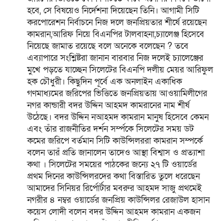
হবে, সে বিষয়েও নির্দেশনা দিয়েছেন তিনি। আগামী সিটি
করপোরেশন নির্বাচনে নিজ দলে জনপ্রিয়তার শীর্ষে রয়েছেন
কামরান,আরিফ নিয়ে বিএনপির টালবাহনা,চ্যালেঞ্জ হিসেবে
নিয়েছে জামাত রয়েছে বলে অনেকে বলেছেন ? তবে
এব্যাপারে সংশ্লিষ্টরা জানান বারবার নিজ দলেই চ্যালেঞ্জের
মুখে পড়তে যাচ্ছেন সিলেটের বিএনপি দলীয় মেয়র আরিফুল
হক চৌধুরী। কিছুদিন পূর্বে এক অনলাইন একাধিক
গণমাধ্যমের জরিপের ভিত্তিতে জনপ্রিয়তায় আওয়ামিলীগের
নগর কান্ডারী বদর উদ্দিন আহমদ কামরানের নাম শীর্ষ
উঠেছে। বদর উদ্দিন নআহমদ কামরান মানুষ হিসেবে কেমন
এবং তাঁর রাজনীতির দর্শন সর্ম্পকে সিলেটের সময় ডট
কমের জরিপে বর্তমান সিটি কাউন্সিলররা কামরান সম্পর্কে
বলেন তারঁ প্রতি জানালেন তাদেও আস্থা বিশ্বাস ও প্রত্যাশা
কথা । সিলেটের সময়ের পাঠকের জন্যে ২৭ টি ওয়ার্ডের
প্রথম দিনের কাউন্সিলরদের কথা বিস্তারিত তুলে ধরেছেন
আমাদের সিনিয়র রির্পোর্টার মবরুর আহমদ সাজু প্রথমেই
নগরীর ৪ নম্বর ওয়ার্ডের জনপ্রিয় কাউন্সিলর রেজাউল হাসান
কয়েস লোদী বলেন বদর উদ্দিন আহমদ কামরান একজন