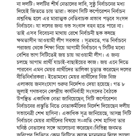
না দলটি। দলটির শীর্ষ নেতাদের দাবি, সুষ্ঠু নির্বাচনের মধ্য
দিয়েই জিততে চায় তারা। কারণ সিটি কর্পোরেশন নির্বাচন
প্রশ্নবিদ্ধ হলে এর মারাত্মক নেতিবাচক প্রভাব পড়বে সংসদ
নির্বাচনে। যা দলের জন্য শুভ সংবাদ বহন হতে পারে না।
তাই এসব বিবেচনা মাথায় রেখে নির্বাচনী ছক কষছে
ক্ষমতাসীন আওয়ামী লীগ সরকার । সূত্রমতে, গত নির্বাচনে
পরাজয় থেকে শিক্ষা নিয়ে আগামী নির্বাচনে ৭ সিটির মধ্যে
বেশির ভাগ সিটিতেই জয় চায় আওয়ামী লীগ। এ জন্য
চলছে আগাম প্রার্থী যাচাই-বাছাইয়ের কাজ। জয় এনে দিতে
পারবেন এমন মেয়র প্রার্থীদের তালিকা চূড়ান্ত করেছেন দলের
নীতিনির্ধারকরা। ইতোমধ্যে মেয়র প্রার্থীদের নিজ নিজ
এলাকায় জনসংযোগ শুরুর নির্দেশও দেয়া হয়েছে। গত ৮
জুলাই গণভবনে কেন্দ্রীয় কার্যনির্বাহী সংসদের বৈঠকে
উপস্থিত একাধিক নেতা জানিয়েছেন, সিটি কর্পোরেশন
নির্বাচনের প্রস্তুতি নিতে নেতাকর্মীদের নির্দেশ দিয়েছেন দলীয়
সভানেত্রী শেখ হাসিনা। একাধিক সূত্র জানিয়েছে, আসন্ন সিটি
নির্বাচনে মেয়র প্রার্থীদের বিষয়ে স¤প্রতি শেখ হাসিনা তার
ঘনিষ্ঠ নেতাদের সঙ্গে আলোচনা করেছেন।বিভিন্ন জনমত
জরিপের ভিত্তিতে কোন সিটিতে কাকে মনোনয়ন দিলে ভালো