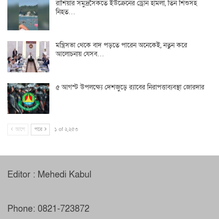
রাশিয়ার সমুদ্রসৈকতে ইউক্রেনের ড্রোন হামলা, তিন শিশুসহ
নিহত…
মন্ত্রিসভা থেকে বাদ পড়তে পারেন অনেকেই, নতুন করে
আলোচনায় যেসব…
৫ আগস্ট উপলক্ষ্যে দেশজুড়ে র‌্যাবের নিরাপত্তাব্যবস্থা জোরদার
আগে
পরে
১ of ২,২৫৩
Editor : Mehedi Kabul
Phone: 0821-723872