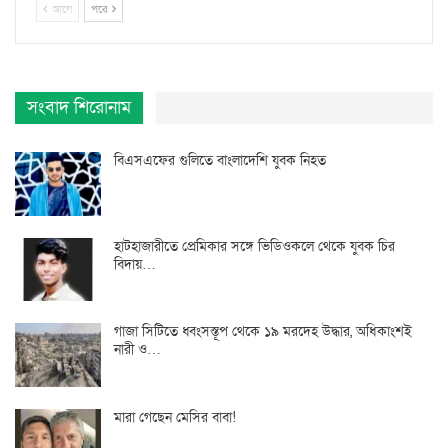
আগে
পরে
সংবাদ শিরোনাম
বিএসএফের গুলিতে বাংলাদেশি যুবক নিহত
হাটহাজারীতে প্রেমিকার সঙ্গে ভিডিওকলে থেকে যুবক চির
বিদায়…
গাজা সিটিতে ধ্বংসস্তূপ থেকে ১৯ মরদেহ উদ্ধার, অধিকাংশই
নারী ও…
মারা গেছেন মেসির বাবা!