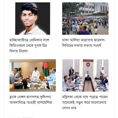
হাটহাজারীতে প্রেমিকার সঙ্গে
ঢাকা আলিয়া মাদ্রাসায় ছাত্রদল-
ভিডিওকলে থেকে যুবক চির
শিবিরের দফায় দফায় সংঘর্ষ
বিদায় নিলেন
ব্ল্যাক বেঙ্গল ছাগলসহ কৃষিপণ্য
মন্ত্রিসভা থেকে বাদ পড়তে পারেন
আমদানিতে আগ্রহী মালয়েশিয়া
অনেকেই, নতুন করে আলোচনায়
যেসব নাম