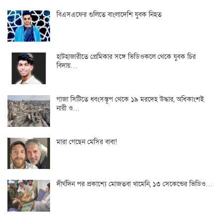
বিএসএফের গুলিতে বাংলাদেশি যুবক নিহত
হাটহাজারীতে প্রেমিকার সঙ্গে ভিডিওকলে থেকে যুবক চির
বিদায়…
গাজা সিটিতে ধ্বংসস্তূপ থেকে ১৯ মরদেহ উদ্ধার, অধিকাংশই
নারী ও…
মারা গেছেন মেসির বাবা!
দীর্ঘদিন পর প্রকাশ্যে মোজতবা খামেনি, ১৩ সেকেন্ডের ভিডিও…