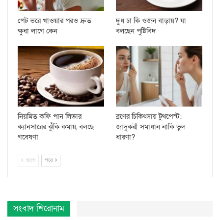
পেট ভরে খাওয়ার পরও দ্রুত
দুধ চা কি ওজন বাড়ায়? যা
ক্ষুধা লাগে কেন
বলছেন পুষ্টিবিদ
নিয়মিত কফি পান লিভার
ব্রণের চিকিৎসায় টুথপেস্ট:
ক্যানসারের ঝুঁকি কমায়, বলছে
জাদুকরী সমাধান নাকি ভুল
গবেষণা
ধারণা?
আগে
পরে
সংবাদ শিরোনাম