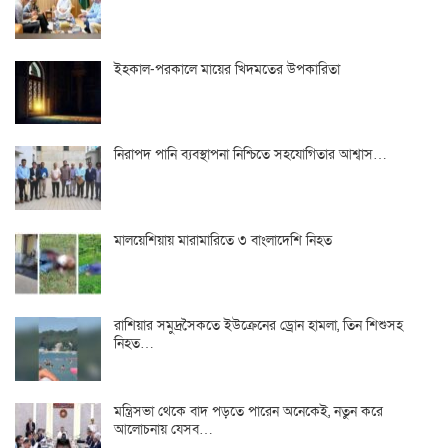
ইহকাল-পরকালে মায়ের খিদমতের উপকারিতা
নিরাপদ পানি ব্যবস্থাপনা নিশ্চিতে সহযোগিতার আশ্বাস…
মালয়েশিয়ায় মারামারিতে ৩ বাংলাদেশি নিহত
রাশিয়ার সমুদ্রসৈকতে ইউক্রেনের ড্রোন হামলা, তিন শিশুসহ
নিহত…
মন্ত্রিসভা থেকে বাদ পড়তে পারেন অনেকেই, নতুন করে
আলোচনায় যেসব…