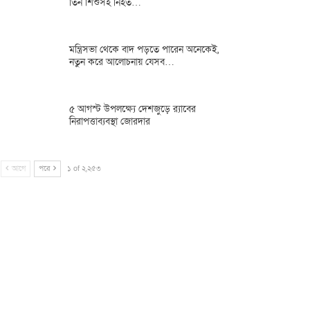
তিন শিশুসহ নিহত…
মন্ত্রিসভা থেকে বাদ পড়তে পারেন অনেকেই,
নতুন করে আলোচনায় যেসব…
৫ আগস্ট উপলক্ষ্যে দেশজুড়ে র‌্যাবের
নিরাপত্তাব্যবস্থা জোরদার
আগে
পরে
১ of ২,২৫৩