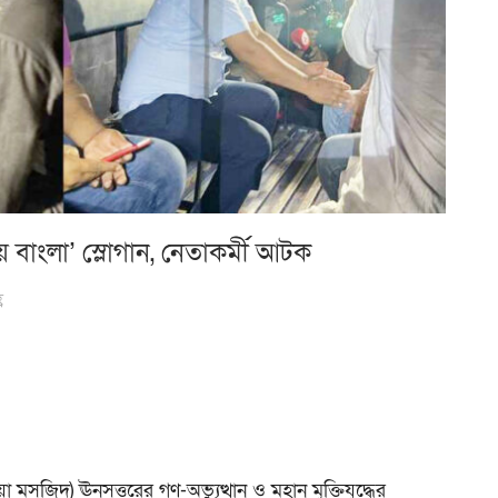
াংলা’ স্লোগান, নেতাকর্মী আটক
ণ
জিদ) ঊনসত্তরের গণ-অভ্যুত্থান ও মহান মুক্তিযুদ্ধের