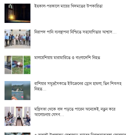
ইহকাল-পরকালে মায়ের খিদমতের উপকারিতা
নিরাপদ পানি ব্যবস্থাপনা নিশ্চিতে সহযোগিতার আশ্বাস…
মালয়েশিয়ায় মারামারিতে ৩ বাংলাদেশি নিহত
রাশিয়ার সমুদ্রসৈকতে ইউক্রেনের ড্রোন হামলা, তিন শিশুসহ
নিহত…
মন্ত্রিসভা থেকে বাদ পড়তে পারেন অনেকেই, নতুন করে
আলোচনায় যেসব…