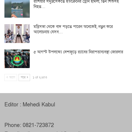
রাশিয়ার সমুদ্রসৈকতে ইউক্রেনের ড্রোন হামলা, তিন শিশুসহ
নিহত…
মন্ত্রিসভা থেকে বাদ পড়তে পারেন অনেকেই, নতুন করে
আলোচনায় যেসব…
৫ আগস্ট উপলক্ষ্যে দেশজুড়ে র‌্যাবের নিরাপত্তাব্যবস্থা জোরদার
আগে
পরে
১ of ২,২৫৩
Editor : Mehedi Kabul
Phone: 0821-723872