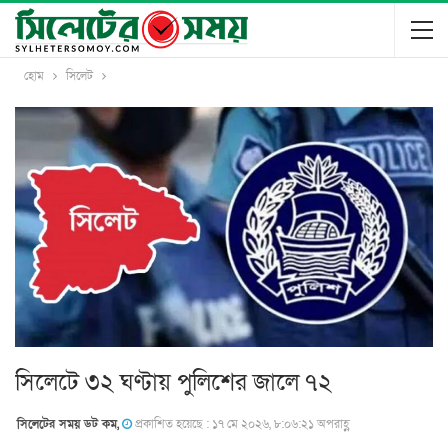
হোম
সিলেট
সিলেটে ৩২ ঘণ্টায় পুলিশের জালে ৭২
সিলেটের সময় ডট কম,
প্রকাশিত হয়েছে : ১৭ মে ২০২৬, ৮:০৬:২১ অপরাহ্ণ