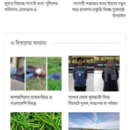
জুয়ার বিরুদ্ধে লাখাই থানা পুলিশের
আগামী সপ্তাহের মধ্যে ইরানে নতুন
অভিযান, গ্রেফতার-৩
করে হামলার প্রস্তুতি নিচ্ছে যুক্তরাষ্ট্র-
ইসরাইল
এ বিভাগের অন্যান্য
মালয়েশিয়ায় মারামারিতে ৩
যশোর থেকে স্কুলছাত্রী নিয়ে
বাংলাদেশি নিহত
সিলেটে যুবক, অতঃপর যা ঘটলো