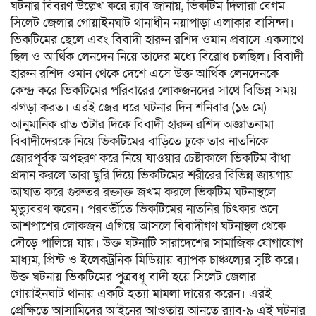
ঘটনার বিবরণ উল্লেখ করে র‌্যাব জানায়, ভিকটিম দিলারা বেগম
সিলেট জেলার গোয়াইনঘাট থানাধীন নয়াপাড়া এলাকার বাসিন্দা।
ভিকটিমের ছেলে এবং বিবাদী হারুন রশিদ ওমান প্রবাসে একসাথে
ছিল ও আর্থিক লেনদেন নিয়ে তাদের মধ্যে বিরোধ চলছিল। বিবাদী
হারুন রশিদ ওমান থেকে দেশে এসে উক্ত আর্থিক লেনদেনকে
কেন্দ্র করে ভিকটিমের পরিবারের লোকজনদের সাথে বিভিন্ন সময়
ঝগড়া করত। এরই জের ধরে ঘটনার দিন শনিবার (১৬ মে)
আনুমানিক রাত ৩টার দিকে বিবাদী হারুন রশিদ অজ্ঞাতনামা
বিবাদীদেরকে নিয়ে ভিকটিমের বাড়িতে ঢুকে তার নাতনিকে
জোরপূর্বক অপহরণ করে নিয়ে যাওয়ার চেষ্টাকালে ভিকটিম বাঁধা
প্রদান করলে তারা ছুরি দিয়ে ভিকটিমের শরীরের বিভিন্ন জায়গায়
আঘাত করে গুরুতর রক্তাক্ত জখম করলে ভিকটিম ঘটনাস্থলে
মৃত্যুবরণ করেন। পরবর্তীতে ভিকটিমের নাতনির চিৎকার শুনে
আশপাশের লোকজন এগিয়ে আসলে বিবাদীগণ ঘটনাস্থল থেকে
দৌড়ে পালিয়ে যায়। উক্ত ঘটনাটি সারাদেশের সামাজিক যোগাযোগ
মাধ্যম, প্রিন্ট ও ইলেকট্রনিক মিডিয়ায় ব্যাপক চাঞ্চল্যের সৃষ্টি করে।
উক্ত ঘটনায় ভিকটিমের পুত্রবধূ বাদী হয়ে সিলেট জেলার
গোয়াইনঘাট থানায় একটি হত্যা মামলা দায়ের করেন। এরই
প্রেক্ষিতে আসামিদের আইনের আওতায় আনতে র‌্যাব-৯ এই ঘটনার