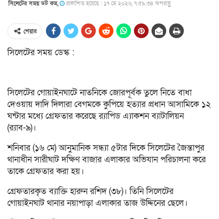
সিলেটের সময় ডট কম,
প্রকাশিত হয়েছে : ১৭ মে ২০২৬, ৭:৫৯:৩৪ অপরাহ্ণ
শেয়ার
সিলেটের সময় ডেস্ক :
সিলেটের গোয়াইনঘাটে নাতনিকে জোরপূর্বক তুলে নিতে বাধা
দেওয়ায় দাদি দিলারা বেগমকে কুপিয়ে হত্যার প্রধান আসামিকে ১২
ঘন্টার মধ্যে গ্রেফতার করেছে র‌্যাপিড এ্যাকশন ব্যাটালিয়ন
(র‌্যাব-৯)।
শনিবার (১৬ মে) আনুমানিক সন্ধ্যা ৫টার দিকে সিলেটের জৈন্তাপুর
থানাধীন সারীঘাট দক্ষিণ বাজার এলাকার অভিযান পরিচালনা করে
তাকে গ্রেফতার করা হয়।
গ্রেফতারকৃত ব্যাক্তি হারুন রশিদ (৩৮)। তিনি সিলেটের
গোয়াইনঘাট থানার নয়াপাড়া এলাকার তাজ উদ্দিনের ছেলে।