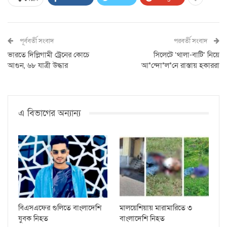
পূর্ববর্তী সংবাদ
পরবর্তী সংবাদ
ভারতে দিল্লিগামী ট্রেনের কোচে
সিলেটে ‘থালা-বাটি’ নিয়ে
আগুন, ৬৮ যাত্রী উদ্ধার
আ*ন্দো*ল*নে রাস্তায় হকাররা
এ বিভাগের অন্যান্য
বিএসএফের গুলিতে বাংলাদেশি
মালয়েশিয়ায় মারামারিতে ৩
যুবক নিহত
বাংলাদেশি নিহত