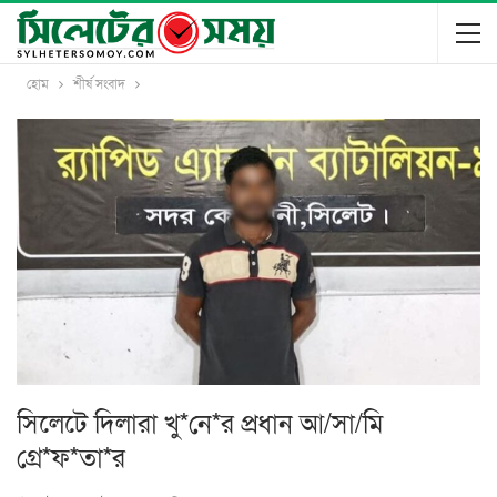
হোম
শীর্ষ সংবাদ
সিলেটে দিলারা খু*নে*র প্রধান আ/সা/মি
গ্রে*ফ*তা*র