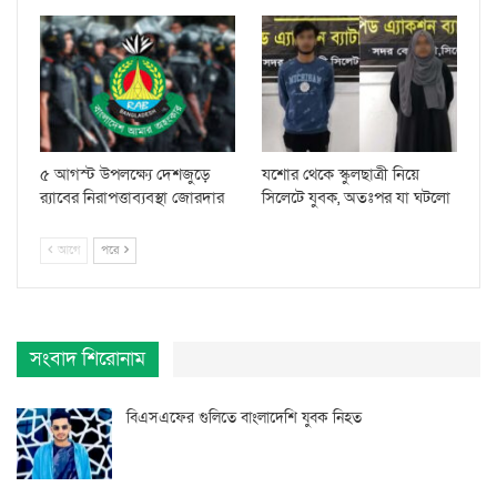
৫ আগস্ট উপলক্ষ্যে দেশজুড়ে
যশোর থেকে স্কুলছাত্রী নিয়ে
র‌্যাবের নিরাপত্তাব্যবস্থা জোরদার
সিলেটে যুবক, অতঃপর যা ঘটলো
আগে
পরে
সংবাদ শিরোনাম
বিএসএফের গুলিতে বাংলাদেশি যুবক নিহত