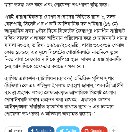
ছায়া তদন্ত শুরু করে এবং গোয়েন্দা তৎপরতা বৃদ্ধি করে।
এরই ধারাবাহিকতায় গোপন সংবাদের ভিত্তিতে র‌্যাব-৯, সদর
কোম্পানী, সিলেট এর একটি আভিযানিক দল শনিবার (১৬ মে)
আনুমানিক সন্ধ্যা ৫টার দিকে সিলেটের জৈন্তাপুর থানাধীন সারীঘাট
দক্ষিণ বাজার এলাকার অভিযান পরিচালনা করে গোয়াইনঘাট থানার
মামলা নং-১২, তারিখ- ১৭/০৫/২০২৬খ্রি., ধারাঃ ৩০২/৩৪ পেনাল
কোড ১৮৬০; এর মূলে সিলেটের গোয়াইনঘাটে নাতনিকে তুলে
নিতে বাধা দেওয়ায় দাদিকে কুপিয়ে হত্যা মামলার এজাহারনামীয়
১নং আসামিকে গ্রেফতার করতে সক্ষম হয়।
র‌্যাপিড এ্যাকশন ব্যাটালিয়ন (র‌্যাব-৯) অতিরিক্ত পুলিশ সুপার
(মিডিয়া ) কে এম শহিদুল ইসলাম সোহাগ জানান, ‘পরবর্তী আইনি
ব্যবস্থা গ্রহণের লক্ষ্যে গ্রেফতারকৃত আসামিকে সিলেট জেলার
গোয়াইনঘাট থানায় হস্তান্তর করা হয়েছে। এছাড়াও দেশের
আইনশৃঙ্খলা পরিস্থিতি স্বাভাবিক রাখতে র‌্যাব-৯ এর চলমান
গোয়েন্দা তৎপরতা ও অভিযান অব্যাহত রয়েছে।’
Facebook
Twitter
Google+
শেয়ার