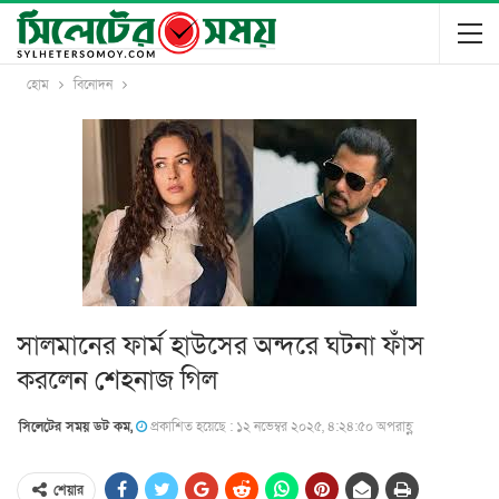
হোম
বিনোদন
সালমানের ফার্ম হাউসের অন্দরে ঘটনা ফাঁস
করলেন শেহনাজ গিল
সিলেটের সময় ডট কম,
প্রকাশিত হয়েছে : ১২ নভেম্বর ২০২৫, ৪:২৪:৫০ অপরাহ্ণ
শেয়ার