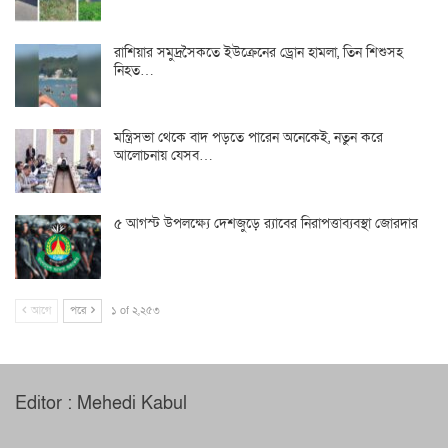
রাশিয়ার সমুদ্রসৈকতে ইউক্রেনের ড্রোন হামলা, তিন শিশুসহ
নিহত…
মন্ত্রিসভা থেকে বাদ পড়তে পারেন অনেকেই, নতুন করে
আলোচনায় যেসব…
৫ আগস্ট উপলক্ষ্যে দেশজুড়ে র‌্যাবের নিরাপত্তাব্যবস্থা জোরদার
আগে
পরে
১ of ২,২৫৩
Editor : Mehedi Kabul