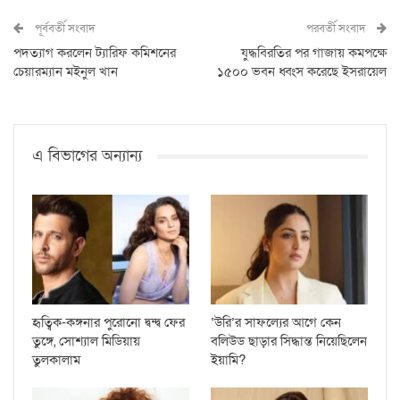
পূর্ববর্তী সংবাদ
পরবর্তী সংবাদ
পদত্যাগ করলেন ট্যারিফ কমিশনের
যুদ্ধবিরতির পর গাজায় কমপক্ষে
চেয়ারম্যান মইনুল খান
১৫০০ ভবন ধ্বংস করেছে ইসরায়েল
এ বিভাগের অন্যান্য
হৃত্বিক-কঙ্গনার পুরোনো দ্বন্দ্ব ফের
‘উরি’র সাফল্যের আগে কেন
তুঙ্গে, সোশ্যাল মিডিয়ায়
বলিউড ছাড়ার সিদ্ধান্ত নিয়েছিলেন
তুলকালাম
ইয়ামি?