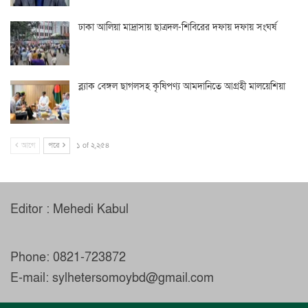
ঢাকা আলিয়া মাদ্রাসায় ছাত্রদল-শিবিরের দফায় দফায় সংঘর্ষ
ব্ল্যাক বেঙ্গল ছাগলসহ কৃষিপণ্য আমদানিতে আগ্রহী মালয়েশিয়া
আগে
পরে
১ of ২,২৫৪
Editor : Mehedi Kabul
Phone: 0821-723872
E-mail: sylhetersomoybd@gmail.com