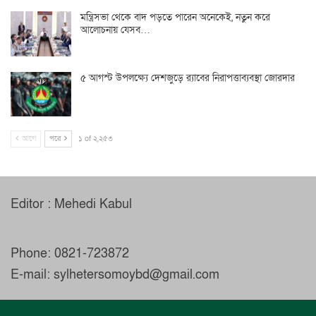
মন্ত্রিসভা থেকে বাদ পড়তে পারেন অনেকেই, নতুন করে
আলোচনায় যেসব…
৫ আগস্ট উপলক্ষ্যে দেশজুড়ে র‌্যাবের নিরাপত্তাব্যবস্থা জোরদার
আগে
পরে
১ of ২,২৫৩
Editor : Mehedi Kabul
Phone: 0821-723872
E-mail: sylhetersomoybd@gmail.com