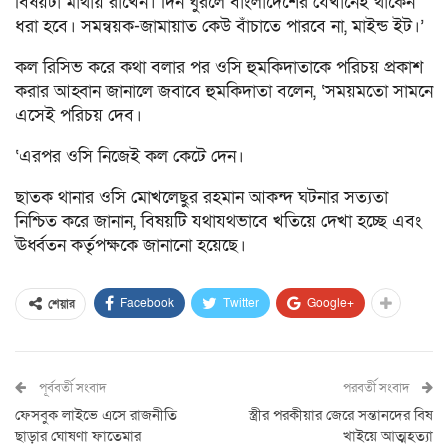
বিষয়টা মাথায় রাখেন। দিন ঘুরলে বাংলাদেশের যেখানেই থাকেন
ধরা হবে। সমন্বয়ক-জামায়াত কেউ বাঁচাতে পারবে না, মাইন্ড ইট।’
কল রিসিভ করে কথা বলার পর ওসি হুমকিদাতাকে পরিচয় প্রকাশ
করার আহ্বান জানালে জবাবে হুমকিদাতা বলেন, ‘সময়মতো সামনে
এসেই পরিচয় দেব।
‘এরপর ওসি নিজেই কল কেটে দেন।
ছাতক থানার ওসি মোখলেছুর রহমান আকন্দ ঘটনার সত্যতা
নিশ্চিত করে জানান, বিষয়টি যথাযথভাবে খতিয়ে দেখা হচ্ছে এবং
ঊর্ধ্বতন কর্তৃপক্ষকে জানানো হয়েছে।
Facebook
Twitter
Google+
শেয়ার
পূর্ববর্তী সংবাদ
পরবর্তী সংবাদ
ফেসবুক লাইভে এসে রাজনীতি
স্ত্রীর পরকীয়ার জেরে সন্তানদের বিষ
ছাড়ার ঘোষণা ফাতেমার
খাইয়ে আত্মহত্যা