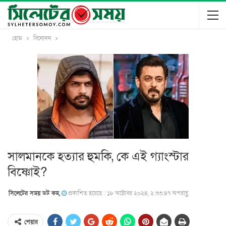
হোম
বিনোদন
সালমানকে হত্যার হুমকি, কে এই গ্যাংস্টার
বিষ্ণোই?
সিলেটের সময় ডট কম,
প্রকাশিত হয়েছে : ১৮ অক্টোবর ২০২৪, ২:৩৩:৪৭ অপরাহ্ণ
শেয়ার