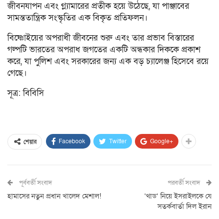
জীবনযাপন এবং গ্ল্যামারের প্রতীক হয়ে উঠেছে, যা পাঞ্জাবের
সামন্ততান্ত্রিক সংস্কৃতির এক বিকৃত প্রতিফলন।
বিষ্ণোইয়ের অপরাধী জীবনের শুরু এবং তার প্রভাব বিস্তারের
গল্পটি ভারতের অপরাধ জগতের একটি অন্ধকার দিককে প্রকাশ
করে, যা পুলিশ এবং সরকারের জন্য এক বড় চ্যালেঞ্জ হিসেবে রয়ে
গেছে।
সূত্র: বিবিসি
Facebook
Twitter
Google+
শেয়ার
পূর্ববর্তী সংবাদ
পরবর্তী সংবাদ
হামাসের নতুন প্রধান খালেদ মেশাল!
‘থাড’ নিয়ে ইসরাইলকে যে
সতর্কবার্তা দিল ইরান