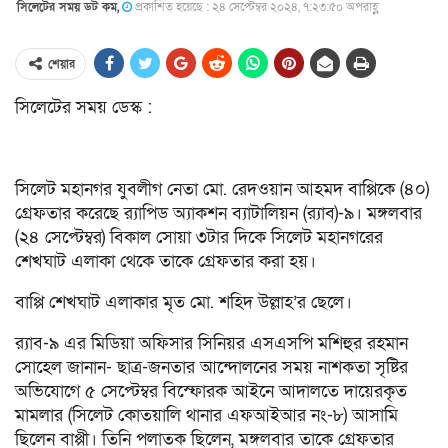
সিলেটের সময় ডট কম,
প্রকাশিত হয়েছে : ২৪ সেপ্টেম্বর ২০২৪, ৭:২৩:৫০ অপরাহ্ণ
শেয়ার
সিলেটের সময় ডেস্ক :
সিলেট
মহানগর যুবলীগ নেতা মো. রেদওয়ান আহমদ বাপ্পিকে (৪০)
গ্রেফতার করেছে র‍্যাপিড অ্যাকশন ব্যাটালিয়ন (র‍্যাব)-৯। মঙ্গলবার
(২৪ সেপ্টেম্বর) বিকাল সোয়া ৩টার দিকে সিলেট মহানগরের
শেখঘাট এলাকা থেকে তাকে গ্রেফতার করা হয়।
বাপ্পি শেখঘাট এলাকার মৃত মো. শহিদ উল্লাহ’র ছেলে।
র‍্যাব-৯ এর মিডিয়া অফিসার সিনিয়র এসএসপি মশিহুর রহমান
সোহেল জানান- ছাত্র-জনতার আন্দোলনের সময় নাশকতা সৃষ্টির
অভিযোগে ৫ সেপ্টেম্বর বিস্ফোরক আইনে আদালতে দায়েরকৃত
মামলার (সিলেট কোতয়ালি থানার এফআইআর নং-৮) আসামি
ছিলেন বাপ্পী। তিনি পলাতক ছিলেন, মঙ্গলবার তাকে গ্রেফতার