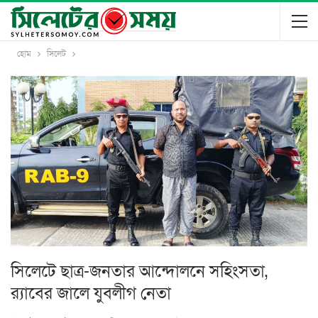
হোম
সিলেট
সিলেটে ছাত্র-জনতার আন্দোলনে সহিংসতা,
র‍্যাবের জালে যুবলীগ নেতা