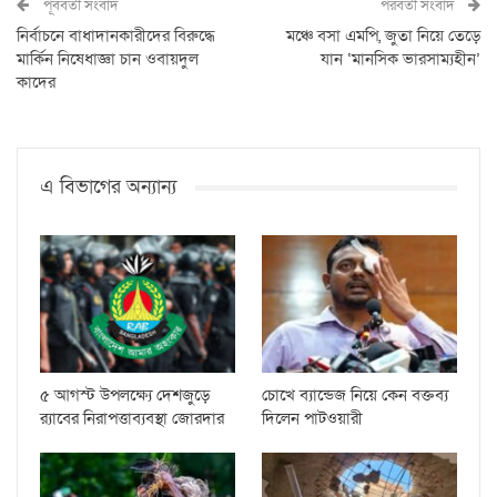
পূর্ববর্তী সংবাদ
পরবর্তী সংবাদ
নির্বাচনে বাধাদানকারীদের বিরুদ্ধে
মঞ্চে বসা এমপি, জুতা নিয়ে তেড়ে
মার্কিন নিষেধাজ্ঞা চান ওবায়দুল
যান ‘মানসিক ভারসাম্যহীন’
কাদের
এ বিভাগের অন্যান্য
৫ আগস্ট উপলক্ষ্যে দেশজুড়ে
চোখে ব্যান্ডেজ নিয়ে কেন বক্তব্য
র‌্যাবের নিরাপত্তাব্যবস্থা জোরদার
দিলেন পাটওয়ারী