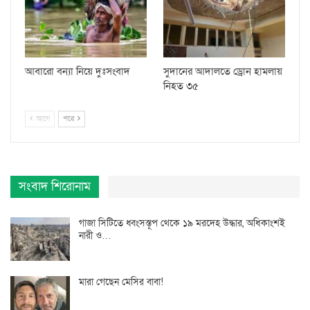
আবারো বন্যা নিয়ে দুঃসংবাদ
সুদানের আদালতে ড্রোন হামলায়
নিহত ৩৫
আগে
পরে
সংবাদ শিরোনাম
গাজা সিটিতে ধ্বংসস্তূপ থেকে ১৯ মরদেহ উদ্ধার, অধিকাংশই
নারী ও…
মারা গেছেন মেসির বাবা!