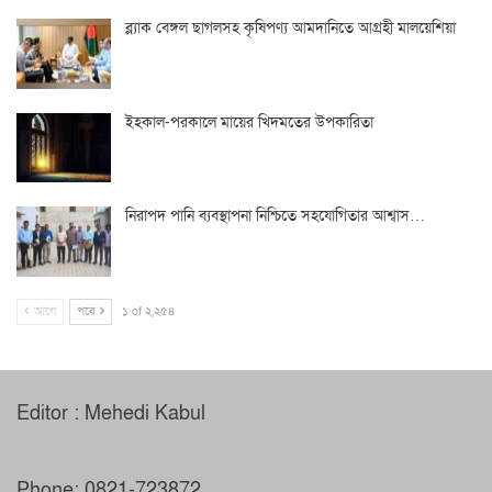
ব্ল্যাক বেঙ্গল ছাগলসহ কৃষিপণ্য আমদানিতে আগ্রহী মালয়েশিয়া
ইহকাল-পরকালে মায়ের খিদমতের উপকারিতা
নিরাপদ পানি ব্যবস্থাপনা নিশ্চিতে সহযোগিতার আশ্বাস…
আগে
পরে
১ of ২,২৫৪
Editor : Mehedi Kabul
Phone: 0821-723872