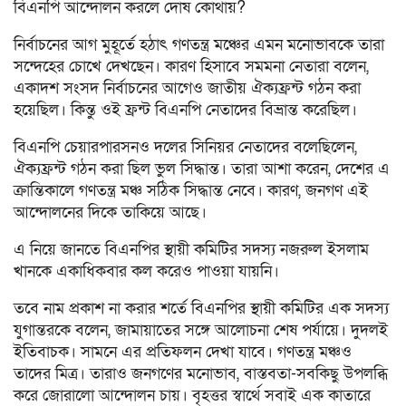
বিএনপি আন্দোলন করলে দোষ কোথায়?
নির্বাচনের আগ মুহূর্তে হঠাৎ গণতন্ত্র মঞ্চের এমন মনোভাবকে তারা
সন্দেহের চোখে দেখছেন। কারণ হিসাবে সমমনা নেতারা বলেন,
একাদশ সংসদ নির্বাচনের আগেও জাতীয় ঐক্যফ্রন্ট গঠন করা
হয়েছিল। কিন্তু ওই ফ্রন্ট বিএনপি নেতাদের বিভ্রান্ত করেছিল।
বিএনপি চেয়ারপারসনও দলের সিনিয়র নেতাদের বলেছিলেন,
ঐক্যফ্রন্ট গঠন করা ছিল ভুল সিদ্ধান্ত। তারা আশা করেন, দেশের এ
ক্রান্তিকালে গণতন্ত্র মঞ্চ সঠিক সিদ্ধান্ত নেবে। কারণ, জনগণ এই
আন্দোলনের দিকে তাকিয়ে আছে।
এ নিয়ে জানতে বিএনপির স্থায়ী কমিটির সদস্য নজরুল ইসলাম
খানকে একাধিকবার কল করেও পাওয়া যায়নি।
তবে নাম প্রকাশ না করার শর্তে বিএনপির স্থায়ী কমিটির এক সদস্য
যুগান্তরকে বলেন, জামায়াতের সঙ্গে আলোচনা শেষ পর্যায়ে। দুদলই
ইতিবাচক। সামনে এর প্রতিফলন দেখা যাবে। গণতন্ত্র মঞ্চও
তাদের মিত্র। তারাও জনগণের মনোভাব, বাস্তবতা-সবকিছু উপলব্ধি
করে জোরালো আন্দোলন চায়। বৃহত্তর স্বার্থে সবাই এক কাতারে