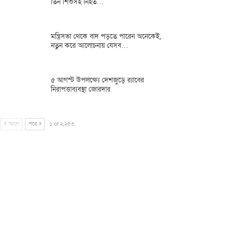
তিন শিশুসহ নিহত…
মন্ত্রিসভা থেকে বাদ পড়তে পারেন অনেকেই,
নতুন করে আলোচনায় যেসব…
৫ আগস্ট উপলক্ষ্যে দেশজুড়ে র‌্যাবের
নিরাপত্তাব্যবস্থা জোরদার
আগে
পরে
১ of ২,২৫৩