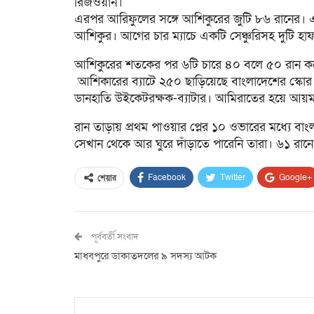
রিজওয়ান।
এরপর আরিফুলের সঙ্গে আশিকুরের জুটি ৮৬ রানের। এই জ
আশিকুর। আগের চার ম্যাচে একটি সেঞ্চুরিসহ দুটি হাফ
আশিকুরের শতকের পর ৬টি চারে ৪০ বলে ৫০ রান ক
আশিকারের ব্যাটে ২৫০ ছাড়িয়েছে বাংলাদেশের স্কোর
ডানহাতি উইকেটরক্ষক-ব্যাটার। আমিরাতের হয়ে আয়
রান তাড়ায় প্রথম পাওয়ার প্লের ১০ ওভারের মধ্যে 
সেখান থেকে আর ঘুরে দাঁড়াতে পারেনি তারা। ৬১ রান
Facebook
Twitter
Google+
শেয়ার
পূর্ববর্তী সংবাদ
মাধবপুরে ডাকাতদলের ৯ সদস্য আটক