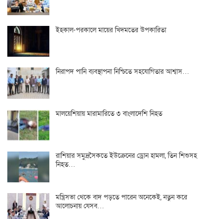
ইহকাল-পরকালে মায়ের খিদমতের উপকারিতা
নিরাপদ পানি ব্যবস্থাপনা নিশ্চিতে সহযোগিতার আশ্বাস…
মালয়েশিয়ায় মারামারিতে ৩ বাংলাদেশি নিহত
রাশিয়ার সমুদ্রসৈকতে ইউক্রেনের ড্রোন হামলা, তিন শিশুসহ
নিহত…
মন্ত্রিসভা থেকে বাদ পড়তে পারেন অনেকেই, নতুন করে
আলোচনায় যেসব…