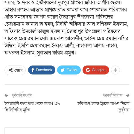
সদস্য ও দরবস্ত ইউনিয়নের নুরপুর গ্রামের জরিব আলীর ছেলে।
তাহার রুহের আত্মার মাগফেরাত কামনা করে শোকাহত পরিবারের
প্রতি সমবেদনা জ্ঞাপন করেন জৈন্তাপুর উপজেলা পরিষদের
চেয়ারম্যান কামাল আহমদ, নির্বাহী অফিসার আল বশিরুল ইসলাম,
অফিসার উনচার্জ তাজুল ইসলাম, জৈন্তাপুর উপজেলা পরিষদের
সাবেক চেয়ারম্যান মোঃ জয়নাল আবেদীন, ভাইস চেয়ারম্যান বশির
উদ্দিন, ইউপি চেয়ারম্যান ইন্তাজ আলী, বাহারুল আলম বাহার,
ফখরুল ইসলাম, সুলতান করিম প্রমুখ।
Facebook
Twitter
Google+
শেয়ার
পূর্ববর্তী সংবাদ
পরবর্তী সংবাদ
ইসরাইলি কারাগার থেকে আরও ৩৯
হবিগঞ্জে চলন্ত ট্রাকে আগুন দিলো
ফিলিস্তিনির মুক্তি
দুর্বৃত্তরা