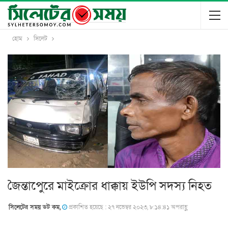
হোম
সিলেট
জৈন্তাপেুরে মাইক্রোর ধাক্কায় ইউপি সদস্য নিহত
সিলেটের সময় ডট কম,
প্রকাশিত হয়েছে : ২৭ নভেম্বর ২০২৩, ৮:১৪:৪১ অপরাহ্ণ