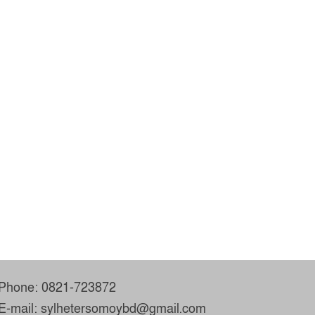
Phone: 0821-723872
E-mail: sylhetersomoybd@gmail.com