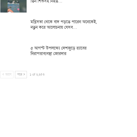
তিন শিশুসহ নিহত…
মন্ত্রিসভা থেকে বাদ পড়তে পারেন অনেকেই,
নতুন করে আলোচনায় যেসব…
৫ আগস্ট উপলক্ষ্যে দেশজুড়ে র‌্যাবের
নিরাপত্তাব্যবস্থা জোরদার
আগে
পরে
১ of ২,২৫৩