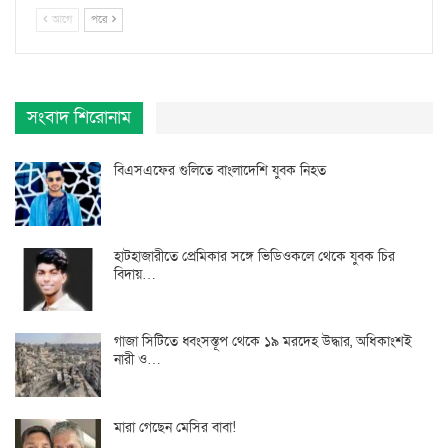
আগে
পরে
সংবাদ শিরোনাম
বিএসএফের গুলিতে বাংলাদেশি যুবক নিহত
হাটহাজারীতে প্রেমিকার সঙ্গে ভিডিওকলে থেকে যুবক চির
বিদায়…
গাজা সিটিতে ধ্বংসস্তূপ থেকে ১৯ মরদেহ উদ্ধার, অধিকাংশই
নারী ও…
মারা গেছেন মেসির বাবা!