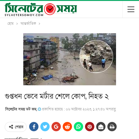
হোম
আন্তর্জাতিক
গুপ্তধন ভেবে মর্টার শেলে কোপ, নিহত ২
সিলেটের সময় ডট কম,
প্রকাশিত হয়েছে : ০৬ অক্টোবর ২০২৩, ১:২৭:৫০ অপরাহ্ণ
শেয়ার