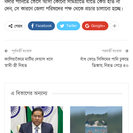
নদীর পানিতে ভেসে আসা কোনো সামগ্রীতে যাতে কেউ হাত না
দেন, সে কারণে জেলা পরিষদের পক্ষ থেকে প্রচার চালানো হচ্ছে।
Facebook
Twitter
Google+
শেয়ার
পূর্ববর্তী সংবাদ
পরবর্তী সংবাদ
কালিয়াকৈরে মাটির দেয়াল ধসে
বাঁধ ভেঙে সিকিমের পানি ঢুকছে
স্বামী-স্ত্রী নিহত
তিস্তায়, নিহত বেড়ে ৪০
এ বিভাগের অন্যান্য