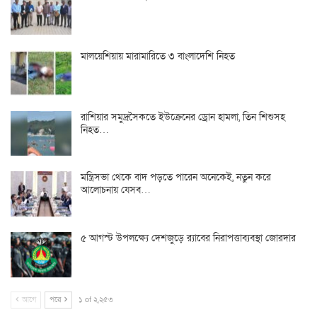
মালয়েশিয়ায় মারামারিতে ৩ বাংলাদেশি নিহত
রাশিয়ার সমুদ্রসৈকতে ইউক্রেনের ড্রোন হামলা, তিন শিশুসহ
নিহত…
মন্ত্রিসভা থেকে বাদ পড়তে পারেন অনেকেই, নতুন করে
আলোচনায় যেসব…
৫ আগস্ট উপলক্ষ্যে দেশজুড়ে র‌্যাবের নিরাপত্তাব্যবস্থা জোরদার
আগে
পরে
১ of ২,২৫৩