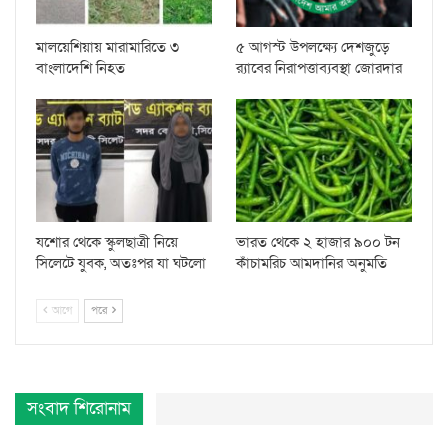
মালয়েশিয়ায় মারামারিতে ৩
৫ আগস্ট উপলক্ষ্যে দেশজুড়ে
বাংলাদেশি নিহত
র‌্যাবের নিরাপত্তাব্যবস্থা জোরদার
যশোর থেকে স্কুলছাত্রী নিয়ে
ভারত থেকে ২ হাজার ৯০০ টন
সিলেটে যুবক, অতঃপর যা ঘটলো
কাঁচামরিচ আমদানির অনুমতি
আগে
পরে
সংবাদ শিরোনাম