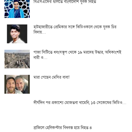
বিএসএফের গুলিতে বাংলাদেশি যুবক নিহত
হাটহাজারীতে প্রেমিকার সঙ্গে ভিডিওকলে থেকে যুবক চির
বিদায়…
গাজা সিটিতে ধ্বংসস্তূপ থেকে ১৯ মরদেহ উদ্ধার, অধিকাংশই
নারী ও…
মারা গেছেন মেসির বাবা!
দীর্ঘদিন পর প্রকাশ্যে মোজতবা খামেনি, ১৩ সেকেন্ডের ভিডিও…
ব্রাজিলে হেলিকপ্টার বিধ্বস্ত হয়ে নিহত ৪