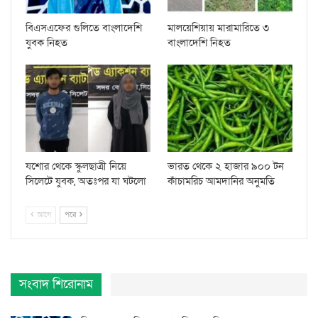
বিএসএফের গুলিতে বাংলাদেশি
মালয়েশিয়ায় মারামারিতে ৩
যুবক নিহত
বাংলাদেশি নিহত
যশোর থেকে স্কুলছাত্রী নিয়ে
ভারত থেকে ২ হাজার ৯০০ টন
সিলেটে যুবক, অতঃপর যা ঘটলো
কাঁচামরিচ আমদানির অনুমতি
আগে
পরে
সংবাদ শিরোনাম