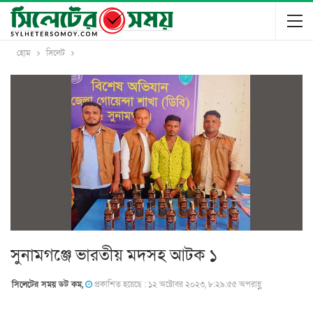
হোম
সিলেট
সুনামগঞ্জে ভারতীয় মদসহ আটক ১
সিলেটের সময় ডট কম,
প্রকাশিত হয়েছে : ১২ অক্টোবর ২০২৩, ৮:২৯:৫৫ অপরাহ্ণ