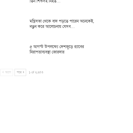
তিন শিশুসহ নিহত…
মন্ত্রিসভা থেকে বাদ পড়তে পারেন অনেকেই,
নতুন করে আলোচনায় যেসব…
৫ আগস্ট উপলক্ষ্যে দেশজুড়ে র‌্যাবের
নিরাপত্তাব্যবস্থা জোরদার
আগে
পরে
১ of ২,২৫৩