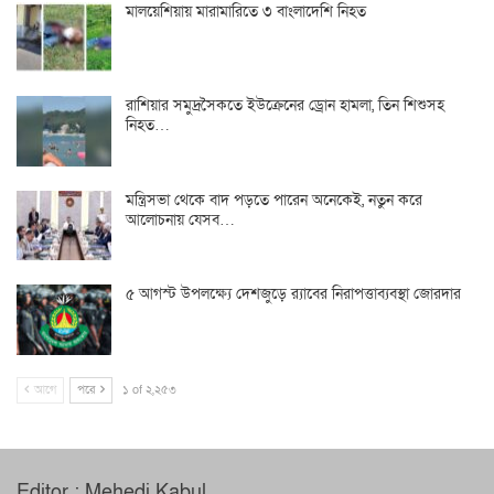
মালয়েশিয়ায় মারামারিতে ৩ বাংলাদেশি নিহত
রাশিয়ার সমুদ্রসৈকতে ইউক্রেনের ড্রোন হামলা, তিন শিশুসহ
নিহত…
মন্ত্রিসভা থেকে বাদ পড়তে পারেন অনেকেই, নতুন করে
আলোচনায় যেসব…
৫ আগস্ট উপলক্ষ্যে দেশজুড়ে র‌্যাবের নিরাপত্তাব্যবস্থা জোরদার
আগে
পরে
১ of ২,২৫৩
Editor : Mehedi Kabul