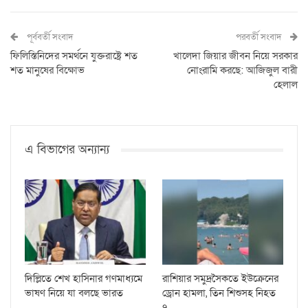
পূর্ববর্তী সংবাদ
পরবর্তী সংবাদ
ফিলিস্তিনিদের সমর্থনে যুক্তরাষ্ট্রে শত
খালেদা জিয়ার জীবন নিয়ে সরকার
শত মানুষের বিক্ষোভ
নোংরামি করছে: আজিজুল বারী
হেলাল
এ বিভাগের অন্যান্য
দিল্লিতে শেখ হাসিনার গণমাধ্যমে
রাশিয়ার সমুদ্রসৈকতে ইউক্রেনের
ভাষণ নিয়ে যা বলছে ভারত
ড্রোন হামলা, তিন শিশুসহ নিহত
৭