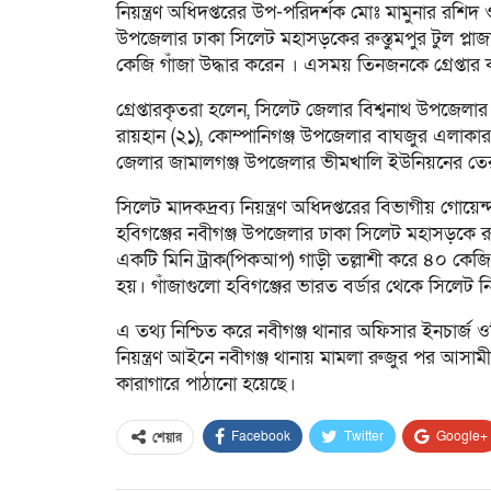
নিয়ন্ত্রণ অধিদপ্তরের উপ-পরিদর্শক মোঃ মামুনার 
উপজেলার ঢাকা সিলেট মহাসড়কের রুস্তুমপুর টুল প্লাজা
কেজি গাঁজা উদ্ধার করেন । এসময় তিনজনকে গ্রেপ্তার কর
গ্রেপ্তারকৃতরা হলেন, সিলেট জেলার বিশ্বনাথ উপজেল
রায়হান (২১), কোম্পানিগঞ্জ উপজেলার বাঘজুর এলাকার
জেলার জামালগঞ্জ উপজেলার ভীমখালি ইউনিয়নের তেরর
সিলেট মাদকদ্রব্য নিয়ন্ত্রণ অধিদপ্তরের বিভাগীয় গোয়
হবিগঞ্জের নবীগঞ্জ উপজেলার ঢাকা সিলেট মহাসড়কে রু
একটি মিনি ট্রাক(পিকআপ) গাড়ী তল্লাশী করে ৪০ কে
হয়। গাঁজাগুলো হবিগঞ্জের ভারত বর্ডার থেকে সিলেট নি
এ তথ্য নিশ্চিত করে নবীগঞ্জ থানার অফিসার ইনচার্জ ওস
নিয়ন্ত্রণ আইনে নবীগঞ্জ থানায় মামলা রুজুর পর আস
কারাগারে পাঠানো হয়েছে।
Facebook
Twitter
Google+
শেয়ার