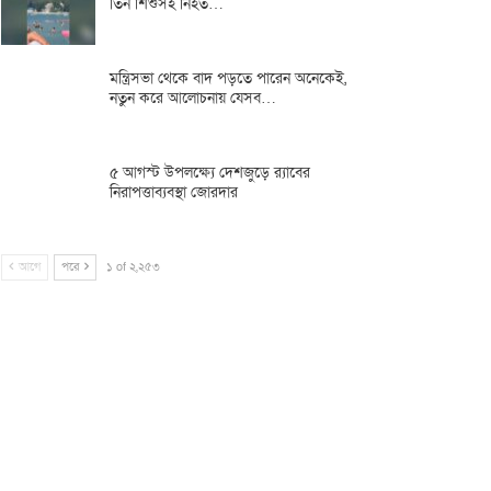
তিন শিশুসহ নিহত…
মন্ত্রিসভা থেকে বাদ পড়তে পারেন অনেকেই,
নতুন করে আলোচনায় যেসব…
৫ আগস্ট উপলক্ষ্যে দেশজুড়ে র‌্যাবের
নিরাপত্তাব্যবস্থা জোরদার
আগে
পরে
১ of ২,২৫৩