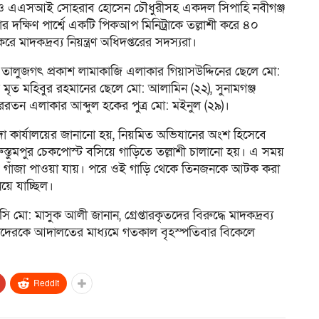
রশিদ ও এএসআই সোহরাব হোসেন চৌধুরীসহ একদল সিপাহি নবীগঞ্জ
র দক্ষিণ পার্শ্বে একটি পিকআপ মিনিট্রাকে তল্লাশী করে ৪০
ে মাদকদ্রব্য নিয়ন্ত্রণ অধিদপ্তরের সদস্যরা।
ার তালুজগৎ প্রকাশ লামাকাজি এলাকার গিয়াসউদ্দিনের ছেলে মো:
 মৃত মহিবুর রহমানের ছেলে মো: আলামিন (২২), সুনামগঞ্জ
তন এলাকার আব্দুল হকের পুত্র মো: মইনুল (২৯)।
েন্দা কার্যালয়ের জানানো হয়, নিয়মিত অভিযানের অংশ হিসেবে
স্তুমপুর চেকপোস্ট বসিয়ে গাড়িতে তল্লাশী চালানো হয়। এ সময়
জি গাঁজা পাওয়া যায়। পরে ওই গাড়ি থেকে তিনজনকে আটক করা
য়ে যাচ্ছিল।
ি মো: মাসুক আলী জানান, গ্রেপ্তারকৃতদের বিরুদ্ধে মাদকদ্রব্য
ামীদেরকে আদালতের মাধ্যমে গতকাল বৃহস্পতিবার বিকেলে
ReddIt