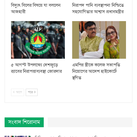
বিদ্যুৎ বিলের বিষয়ে যা বললেন
নিরাপদ পানি ব্যবস্থাপনা নিশ্চিতে
আজহারী
সহযোগিতার আশ্বাস প্রধানমন্ত্রীর
৫ আগস্ট উপলক্ষ্যে দেশজুড়ে
এমপির স্ত্রীকে কলেজ সভাপতি
র‌্যাবের নিরাপত্তাব্যবস্থা জোরদার
নিয়োগের আদেশ হাইকোর্টে
স্থগিত
আগে
পরে
সংবাদ শিরোনাম