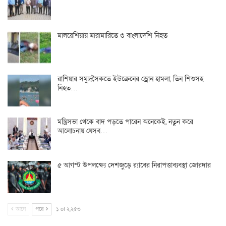
মালয়েশিয়ায় মারামারিতে ৩ বাংলাদেশি নিহত
রাশিয়ার সমুদ্রসৈকতে ইউক্রেনের ড্রোন হামলা, তিন শিশুসহ
নিহত…
মন্ত্রিসভা থেকে বাদ পড়তে পারেন অনেকেই, নতুন করে
আলোচনায় যেসব…
৫ আগস্ট উপলক্ষ্যে দেশজুড়ে র‌্যাবের নিরাপত্তাব্যবস্থা জোরদার
আগে
পরে
১ of ২,২৫৩