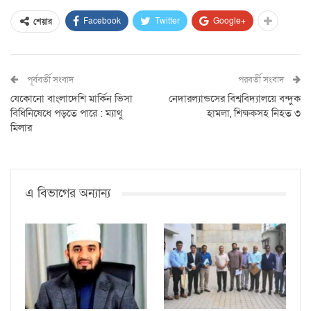
Facebook
Twitter
Google+
শেয়ার
পূর্ববর্তী সংবাদ
পরবর্তী সংবাদ
যেকোনো বাংলাদেশি মার্কিন ভিসা
নেদারল্যান্ডসের বিশ্ববিদ্যালয়ে বন্দুক
বিধিনিষেধে পড়তে পারে : ম্যাথু
হামলা, শিক্ষকসহ নিহত ৩
মিলার
এ বিভাগের অন্যান্য