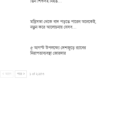
তিন শিশুসহ নিহত…
মন্ত্রিসভা থেকে বাদ পড়তে পারেন অনেকেই,
নতুন করে আলোচনায় যেসব…
৫ আগস্ট উপলক্ষ্যে দেশজুড়ে র‌্যাবের
নিরাপত্তাব্যবস্থা জোরদার
আগে
পরে
১ of ২,২৫৩