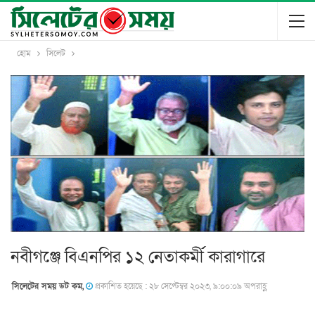
হোম
সিলেট
নবীগঞ্জে বিএনপির ১২ নেতাকর্মী কারাগারে
সিলেটের সময় ডট কম,
প্রকাশিত হয়েছে : ২৮ সেপ্টেম্বর ২০২৩, ৯:০০:০৯ অপরাহ্ণ