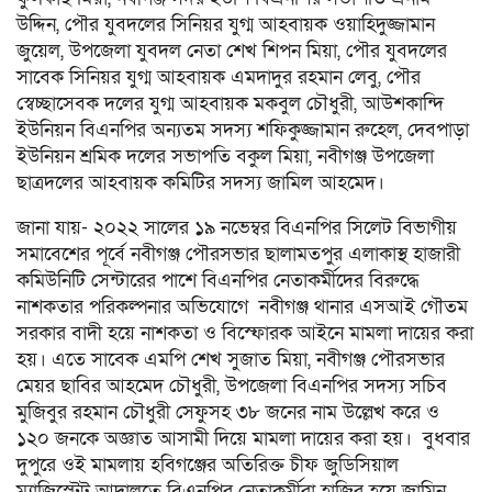
উদ্দিন, পৌর যুবদলের সিনিয়র যুগ্ম আহবায়ক ওয়াহিদুজ্জামান
জুয়েল, উপজেলা যুবদল নেতা শেখ শিপন মিয়া, পৌর যুবদলের
সাবেক সিনিয়র যুগ্ম আহবায়ক এমদাদুর রহমান লেবু, পৌর
স্বেচ্ছাসেবক দলের যুগ্ম আহবায়ক মকবুল চৌধুরী, আউশকান্দি
ইউনিয়ন বিএনপির অন্যতম সদস্য শফিকুজ্জামান রুহেল, দেবপাড়া
ইউনিয়ন শ্রমিক দলের সভাপতি বকুল মিয়া, নবীগঞ্জ উপজেলা
ছাত্রদলের আহবায়ক কমিটির সদস্য জামিল আহমেদ।
জানা যায়- ২০২২ সালের ১৯ নভেম্বর বিএনপির সিলেট বিভাগীয়
সমাবেশের পূর্বে নবীগঞ্জ পৌরসভার ছালামতপুর এলাকাস্থ হাজারী
কমিউনিটি সেন্টারের পাশে বিএনপির নেতাকর্মীদের বিরুদ্ধে
নাশকতার পরিকল্পনার অভিযোগে নবীগঞ্জ থানার এসআই গৌতম
সরকার বাদী হয়ে নাশকতা ও বিস্ফোরক আইনে মামলা দায়ের করা
হয়। এতে সাবেক এমপি শেখ সুজাত মিয়া, নবীগঞ্জ পৌরসভার
মেয়র ছাবির আহমেদ চৌধুরী, উপজেলা বিএনপির সদস্য সচিব
মুজিবুর রহমান চৌধুরী সেফুসহ ৩৮ জনের নাম উল্লেখ করে ও
১২০ জনকে অজ্ঞাত আসামী দিয়ে মামলা দায়ের করা হয়। বুধবার
দুপুরে ওই মামলায় হবিগঞ্জের অতিরিক্ত চীফ জুডিসিয়াল
ম্যাজিস্ট্রেট আদালতে বিএনপির নেতাকর্মীরা হাজির হয়ে জামিন