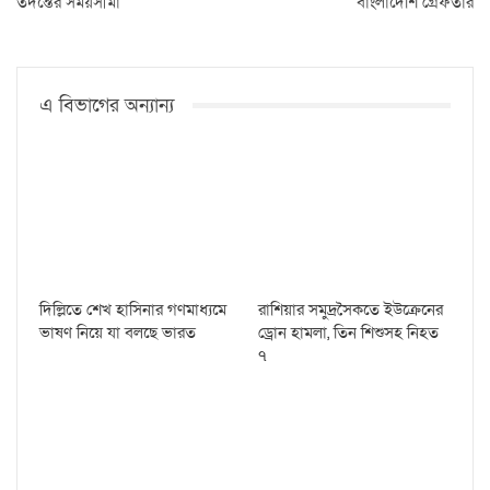
তদন্তের সময়সীমা
বাংলাদেশি গ্রেফতার
এ বিভাগের অন্যান্য
দিল্লিতে শেখ হাসিনার গণমাধ্যমে
রাশিয়ার সমুদ্রসৈকতে ইউক্রেনের
ভাষণ নিয়ে যা বলছে ভারত
ড্রোন হামলা, তিন শিশুসহ নিহত
৭