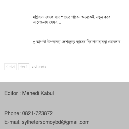
মন্ত্রিসভা থেকে বাদ পড়তে পারেন অনেকেই, নতুন করে
আলোচনায় যেসব…
৫ আগস্ট উপলক্ষ্যে দেশজুড়ে র‌্যাবের নিরাপত্তাব্যবস্থা জোরদার
আগে
পরে
১ of ২,২৫৩
Editor : Mehedi Kabul
Phone: 0821-723872
E-mail: sylhetersomoybd@gmail.com