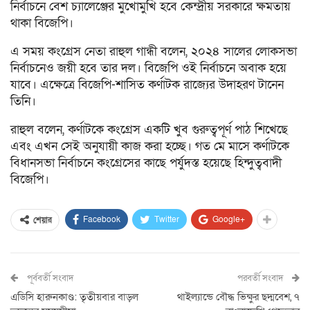
নির্বাচনে বেশ চ্যালেঞ্জের মুখোমুখি হবে কেন্দ্রীয় সরকারে ক্ষমতায়
থাকা বিজেপি।
এ সময় কংগ্রেস নেতা রাহুল গান্ধী বলেন, ২০২৪ সালের লোকসভা
নির্বাচনেও জয়ী হবে তার দল। বিজেপি ওই নির্বাচনে অবাক হয়ে
যাবে। এক্ষেত্রে বিজেপি-শাসিত কর্ণাটক রাজ্যের উদাহরণ টানেন
তিনি।
রাহুল বলেন, কর্ণাটকে কংগ্রেস একটি খুব গুরুত্বপূর্ণ পাঠ শিখেছে
এবং এখন সেই অনুযায়ী কাজ করা হচ্ছে। গত মে মাসে কর্ণাটকে
বিধানসভা নির্বাচনে কংগ্রেসের কাছে পর্যুদস্ত হয়েছে হিন্দুত্ববাদী
বিজেপি।
Facebook
Twitter
Google+
শেয়ার
পূর্ববর্তী সংবাদ
পরবর্তী সংবাদ
এডিসি হারুনকাণ্ড: তৃতীয়বার বাড়ল
থাইল্যান্ডে বৌদ্ধ ভিক্ষুর ছদ্মবেশ, ৭