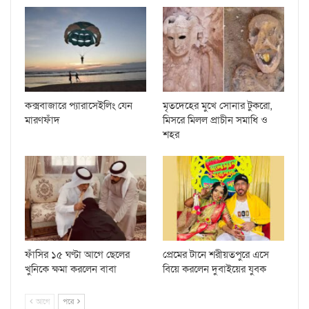
কক্সবাজারে প্যারাসেইলিং যেন
মৃতদেহের মুখে সোনার টুকরো,
মারণফাঁদ
মিসরে মিলল প্রাচীন সমাধি ও
শহর
ফাঁসির ১৫ ঘণ্টা আগে ছেলের
প্রেমের টানে শরীয়তপুরে এসে
খুনিকে ক্ষমা করলেন বাবা
বিয়ে করলেন দুবাইয়ের যুবক
আগে
পরে