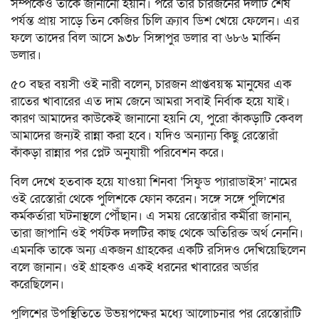
সম্পর্কেও তাকে জানানো হয়নি। পরে তার চারজনের দলটি শেষ
পর্যন্ত প্রায় সাড়ে তিন কেজির চিলি ক্র্যাব ডিশ খেয়ে ফেলেন। এর
ফলে তাদের বিল আসে ৯৩৮ সিঙ্গাপুর ডলার বা ৬৮৬ মার্কিন
ডলার।
৫০ বছর বয়সী ওই নারী বলেন, চারজন প্রাপ্তবয়স্ক মানুষের এক
রাতের খাবারের এত দাম জেনে আমরা সবাই নির্বাক হয়ে যাই।
কারণ আমাদের কাউকেই জানানো হয়নি যে, পুরো কাঁকড়াটি কেবল
আমাদের জন্যই রান্না করা হবে। যদিও অন্যান্য কিছু রেস্তোরাঁ
কাঁকড়া রান্নার পর প্লেট অনুযায়ী পরিবেশন করে।
বিল দেখে হতবাক হয়ে যাওয়া শিনবা ‘সিফুড প্যারাডাইস’ নামের
ওই রেস্তোরাঁ থেকে পুলিশকে ফোন করেন। সঙ্গে সঙ্গে পুলিশের
কর্মকর্তারা ঘটনাস্থলে পৌঁছান। এ সময় রেস্তোরাঁর কর্মীরা জানান,
তারা জাপানি ওই পর্যটক দলটির কাছ থেকে অতিরিক্ত অর্থ নেননি।
এমনকি তাকে অন্য একজন গ্রাহকের একটি রসিদও দেখিয়েছিলেন
বলে জানান। ওই গ্রাহকও একই ধরনের খাবারের অর্ডার
করেছিলেন।
পুলিশের উপস্থিতিতে উভয়পক্ষের মধ্যে আলোচনার পর রেস্তোরাঁটি