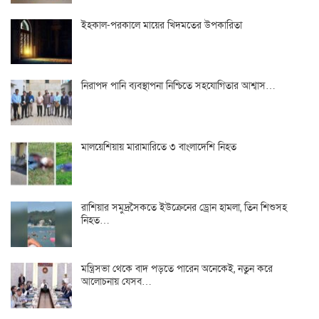
ইহকাল-পরকালে মায়ের খিদমতের উপকারিতা
নিরাপদ পানি ব্যবস্থাপনা নিশ্চিতে সহযোগিতার আশ্বাস…
মালয়েশিয়ায় মারামারিতে ৩ বাংলাদেশি নিহত
রাশিয়ার সমুদ্রসৈকতে ইউক্রেনের ড্রোন হামলা, তিন শিশুসহ
নিহত…
মন্ত্রিসভা থেকে বাদ পড়তে পারেন অনেকেই, নতুন করে
আলোচনায় যেসব…