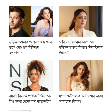
হৃত্বিক-কঙ্গনার পুরোনো দ্বন্দ্ব ফের
‘উরি’র সাফল্যের আগে কেন
তুঙ্গে, সোশ্যাল মিডিয়ায়
বলিউড ছাড়ার সিদ্ধান্ত নিয়েছিলেন
তুলকালাম
ইয়ামি?
বয়কট বিতর্কে গায়িকা টাইলারের
যশের ‘টক্সিক’-এ অভিনয়ের কারণ
বিশ্ব সফর থেকে বাদ নাইজেরিয়া
জানালেন কিয়ারা