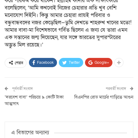
করে পারফর্ম করে থাকেন। ইব্রাহিম কাদরি এক সাক্ষাৎকারে
বলেছিলেন, ‘আমি কখনোই নিজের চেহারার প্রতি খুব বেশি
মনোযোগ দিইনি। কিন্তু আমার চেহারা প্রায়ই পরিবার ও
বন্ধুবান্ধবদের নজর কেড়েছিল—তুমি দেখতে শাহরুখ খানের মতো!
আমার বাবা-মা বিশেষভাবে গর্বিত ছিলেন এ জন্য যে তারা এমন
এক সন্তানের জন্ম দিয়েছেন, যার সঙ্গে ভারতের সুপারস্টারের
অদ্ভুত মিল রয়েছে।’
Facebook
Twitter
Google+
শেয়ার
পূর্ববর্তী সংবাদ
পরবর্তী সংবাদ
‘দরবেশ বাবা’ পরিচয়ে ৯ কোটি টাকা
বিএনপির রোড মার্চের গাড়িতে আগুন
আত্মসাৎ
এ বিভাগের অন্যান্য