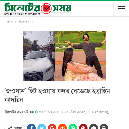
হোম
বিনোদন
‘জওয়ান’ হিট হওয়ায় কদর বেড়েছে ইব্রাহিম
কাদরির
সিলেটের সময় ডট কম,
প্রকাশিত হয়েছে : ১৭ সেপ্টেম্বর ২০২৩, ৮:৪৯:২৩ অপরাহ্ণ
শেয়ার