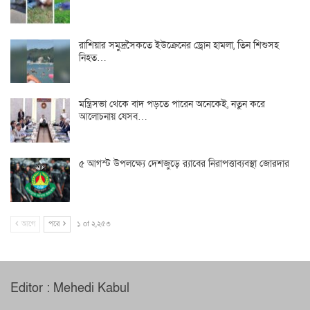
রাশিয়ার সমুদ্রসৈকতে ইউক্রেনের ড্রোন হামলা, তিন শিশুসহ
নিহত…
মন্ত্রিসভা থেকে বাদ পড়তে পারেন অনেকেই, নতুন করে
আলোচনায় যেসব…
৫ আগস্ট উপলক্ষ্যে দেশজুড়ে র‌্যাবের নিরাপত্তাব্যবস্থা জোরদার
আগে
পরে
১ of ২,২৫৩
Editor : Mehedi Kabul