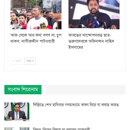
আজ থেকে আর কথা বলব না, চুপ
ভারতের আন্দোলনরত ছাত্র-
থাকব: নাসীরুদ্দীন পাটওয়ারী
তরুণদেরকে অভিনন্দন নাহিদ
ইসলামের
আগে
পরে
সংবাদ শিরোনাম
দিল্লিতে শেখ হাসিনার গণমাধ্যমে ভাষণ নিয়ে যা বলছে ভারত
বিদ্যুৎ বিলের বিষয়ে যা বললেন আজহারী