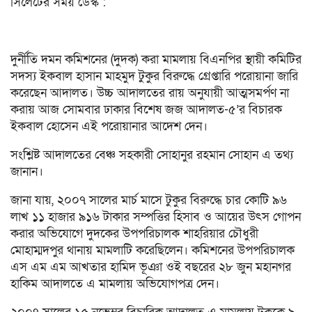
সিলেটের সময় ডেস্ক :
দুর্নীতি দমন কমিশনের (দুদক) করা মামলায় বিএনপির স্থায়ী কমিটির
সদস্য ইকবাল হাসান মাহমুদ টুকুর বিরুদ্ধে গ্রেপ্তারি পরোয়ানা জারি
করেছেন আদালত। উচ্চ আদালতের রায় অনুযায়ী আত্মসমর্পণ না
করায় আজ সোমবার ঢাকার বিশেষ জজ আদালত-৫’র বিচারক
ইকবাল হোসেন এই পরোয়ানার আদেশ দেন।
সংশ্লিষ্ট আদালতের বেঞ্চ সহকারী সোহানুর রহমান সোহান এ তথ্য
জানান।
জানা যায়, ২০০৭ সালের মার্চ মাসে টুকুর বিরুদ্ধে চার কোটি ৯৬
লাখ ১১ হাজার ৯১৬ টাকার সম্পত্তির হিসাব ও আয়ের উৎস গোপন
করার অভিযোগে দুদকের উপপরিচালক শাহরিয়ার চৌধুরী
মোহাম্মদপুর থানায় মামলাটি করেছিলেন। কমিশনের উপপরিচালক
এস এম এম আখতার হামিদ ভূঞা ওই বছরের ২৮ জুন মহানগর
হাকিম আদালতে এ মামলায় অভিযোগপত্র দেন।