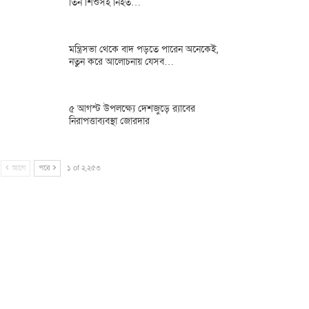
তিন শিশুসহ নিহত…
মন্ত্রিসভা থেকে বাদ পড়তে পারেন অনেকেই,
নতুন করে আলোচনায় যেসব…
৫ আগস্ট উপলক্ষ্যে দেশজুড়ে র‌্যাবের
নিরাপত্তাব্যবস্থা জোরদার
আগে
পরে
১ of ২,২৫৩