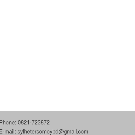
Phone: 0821-723872
E-mail: sylhetersomoybd@gmail.com