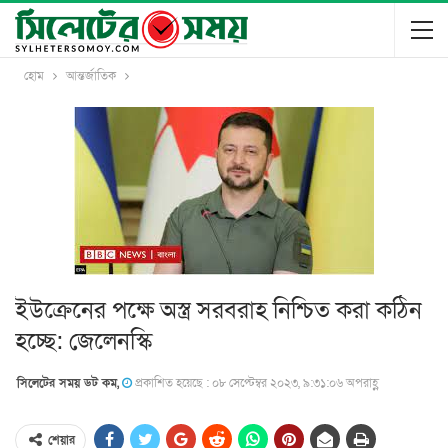
হোম
আন্তর্জাতিক
ইউক্রেনের পক্ষে অস্ত্র সরবরাহ নিশ্চিত করা কঠিন
হচ্ছে: জেলেনস্কি
সিলেটের সময় ডট কম,
প্রকাশিত হয়েছে : ০৮ সেপ্টেম্বর ২০২৩, ৯:৩১:০৬ অপরাহ্ণ
শেয়ার