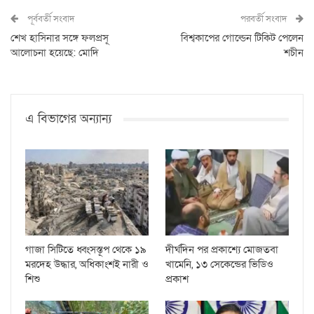
পূর্ববর্তী সংবাদ
পরবর্তী সংবাদ
শেখ হাসিনার সঙ্গে ফলপ্রসূ
বিশ্বকাপের গোল্ডেন টিকিট পেলেন
আলোচনা হয়েছে: মোদি
শচীন
এ বিভাগের অন্যান্য
গাজা সিটিতে ধ্বংসস্তূপ থেকে ১৯
দীর্ঘদিন পর প্রকাশ্যে মোজতবা
মরদেহ উদ্ধার, অধিকাংশই নারী ও
খামেনি, ১৩ সেকেন্ডের ভিডিও
শিশু
প্রকাশ