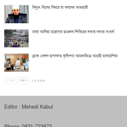
বিদ্যুৎ বিলের বিষয়ে যা বললেন আজহারী
ঢাকা আলিয়া মাদ্রাসায় ছাত্রদল-শিবিরের দফায় দফায় সংঘর্ষ
ব্ল্যাক বেঙ্গল ছাগলসহ কৃষিপণ্য আমদানিতে আগ্রহী মালয়েশিয়া
আগে
পরে
১ of ২,২৫৪
Editor : Mehedi Kabul
Phone: 0821-723872