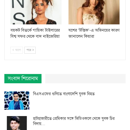
বয়কট বিতর্কে গায়িকা টাইলারের
যশের ‘টক্সিক’-এ অভিনয়ের কারণ
বিশ্ব সফর থেকে বাদ নাইজেরিয়া
জানালেন কিয়ারা
আগে
পরে
সংবাদ শিরোনাম
বিএসএফের গুলিতে বাংলাদেশি যুবক নিহত
হাটহাজারীতে প্রেমিকার সঙ্গে ভিডিওকলে থেকে যুবক চির
বিদায়…