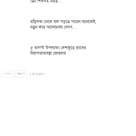
তিন শিশুসহ নিহত…
মন্ত্রিসভা থেকে বাদ পড়তে পারেন অনেকেই,
নতুন করে আলোচনায় যেসব…
৫ আগস্ট উপলক্ষ্যে দেশজুড়ে র‌্যাবের
নিরাপত্তাব্যবস্থা জোরদার
আগে
পরে
১ of ২,২৫৩