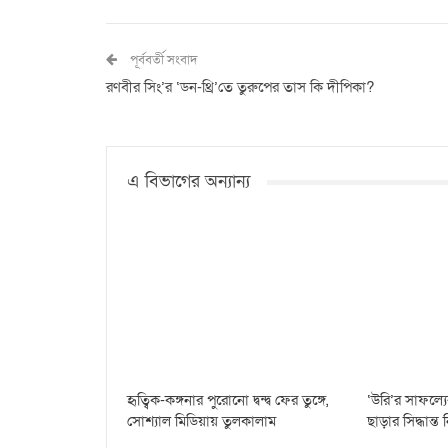
পূর্ববর্তী সংবাদ
রণবীর সিং’র ‘ডন-থ্রি’তে তুরুপের তাস কি দীপিকা?
এ বিভাগের অন্যান্য
হৃত্বিক-কঙ্গনার পুরোনো দ্বন্দ্ব ফের তুঙ্গে,
‘উরি’র সাফল্
সোশ্যাল মিডিয়ায় তুলকালাম
ছাড়ার সিদ্ধান্ত