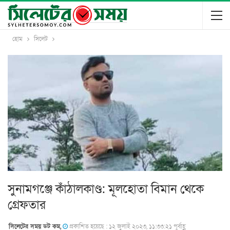
হোম
সিলেট
সুনামগঞ্জে কাঁঠালকাণ্ড: মূলহোতা বিমান থেকে
গ্রেফতার
সিলেটের সময় ডট কম,
প্রকাশিত হয়েছে : ১২ জুলাই ২০২৩, ১১:৩৩:২১ পূর্বাহ্ণ