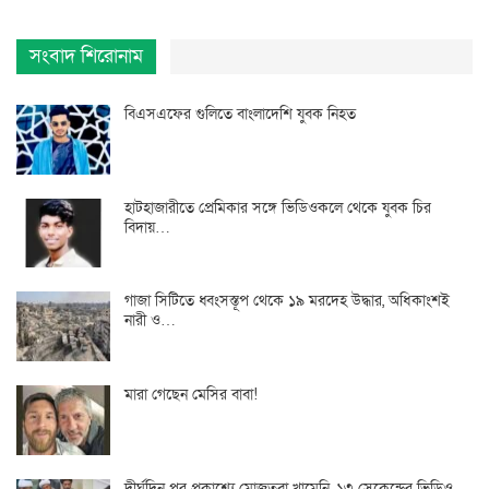
সংবাদ শিরোনাম
বিএসএফের গুলিতে বাংলাদেশি যুবক নিহত
হাটহাজারীতে প্রেমিকার সঙ্গে ভিডিওকলে থেকে যুবক চির
বিদায়…
গাজা সিটিতে ধ্বংসস্তূপ থেকে ১৯ মরদেহ উদ্ধার, অধিকাংশই
নারী ও…
মারা গেছেন মেসির বাবা!
দীর্ঘদিন পর প্রকাশ্যে মোজতবা খামেনি, ১৩ সেকেন্ডের ভিডিও…