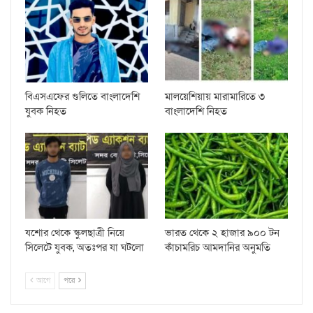
বিএসএফের গুলিতে বাংলাদেশি
মালয়েশিয়ায় মারামারিতে ৩
যুবক নিহত
বাংলাদেশি নিহত
যশোর থেকে স্কুলছাত্রী নিয়ে
ভারত থেকে ২ হাজার ৯০০ টন
সিলেটে যুবক, অতঃপর যা ঘটলো
কাঁচামরিচ আমদানির অনুমতি
আগে
পরে